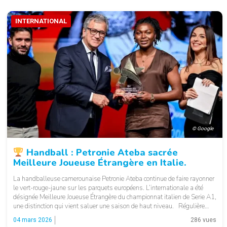
INTERNATIONAL
© Google
Handball : Petronie Ateba sacrée
Meilleure Joueuse Étrangère en Italie.
La handballeuse camerounaise Petronie Ateba continue de faire rayonner
le vert-rouge-jaune sur les parquets européens. L’internationale a été
désignée Meilleure Joueuse Étrangère du championnat italien de Serie A1,
une distinction qui vient saluer une saison de haut niveau. Régulière
dans ses performances, décisive dans les moments clés et véritable
04 mars 2026
286 vues
leader au sein de son […]