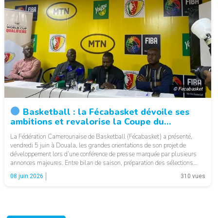
© Fecabasket
Basketball : la Fécabasket dévoile ses
ambitions et revalorise la Coupe du
Cameroun
La Fédération Camerounaise de Basketball (Fécabasket) a présenté,
vendredi 5 juin à Douala, les grandes orientations de son projet de
développement lors d’une conférence de presse marquée par plusieurs
annonces majeures. Entre bilan de saison, préparation des sélections
nationales et valorisation des compétitions locales, l’instance fédérale
08 juin 2026
310 vues
entend poursuivre la dynamique engagée ces dernières années. […]