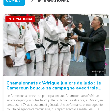
COMBAT
INTERNATIONAL
INTERNATIONAL
© Fecajudo
Championnats d’Afrique juniors de judo : le
Cameroun boucle sa campagne avec trois
médailles
Le Cameroun a achevé sa participation aux Championnats d’Afrique
juniors de judo, disputés le 25 juillet 2026 à Casablanca, au Maroc, en
se classant 7ᵉ au classement général. Une performance encourageante
pour la délégation camerounaise, qui repart avec trois médailles. La