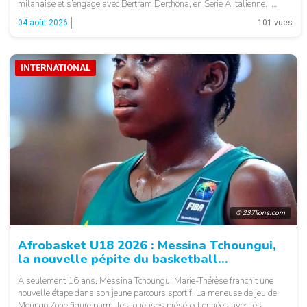
milanaise et s’engage avec Bertram Derthona, en Serie A italienne.
Arrivé à Milan en 2024 pour un contrat de quatre ans, l’ailier-fort de 26
04 août 2026
101 vues
[…]
INTERNATIONAL
© 237lions.com
Afrobasket U18 2026 : Messina Tchoungui,
la nouvelle pépite du basketball
camerounais
À seulement 16 ans, Messina Tchoungui Marie-Thérèse franchit une
nouvelle étape dans son jeune parcours sportif. La meneuse de jeu de
Moungo Zone figure parmi les joueuses présélectionnées avec les