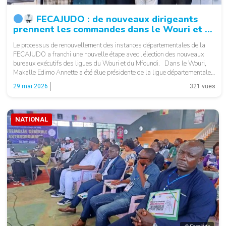
FECAJUDO : de nouveaux dirigeants
prennent les commandes dans le Wouri et le
Mfoundi
Le processus de renouvellement des instances départementales de la
FECAJUDO a franchi une nouvelle étape avec l’élection des nouveaux
bureaux exécutifs des ligues du Wouri et du Mfoundi. Dans le Wouri,
Makalle Edimo Annette a été élue présidente de la ligue départementale
de judo. Elle sera épaulée par Founa VII Hector Martial au poste […]
29 mai 2026
321 vues
NATIONAL