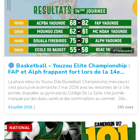
© Fecabasket
Basketball – Youzou Elite Championship :
FAP et Alph frappent fort lors de la 14e
journée.
La phase retour du Youzou Elite Basketball Championship (messieurs)
s’est poursuivie ce dimanche 3 mai 2026 avec les rencontres de la 14e
journée, disputées au gymnase du Collège De La Salle. Une journée
marquée par des duels serrés et des confirmations au sommet. Dès
l’ouverture, FAP Yaoundé a affiché sa supériorité en dominant ACPBA […]
04 juillet 2026
295 vues
NATIONAL