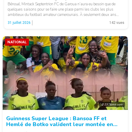
Bénoué, Mintack Septentrion FC de Garoua n’aura eu besoin que de
quelques saisons pour se faire une place parmi les clubs les plus
ambitieux du football amateur camerounais. À seulement deux ans
d’existence, la formation nordiste est désormais à un match d’écrire […]
31 juillet 2026
142 vues
NATIONAL
© 237lions.com
Guinness Super League : Bansoa FF et
Hemlé de Botko valident leur montée en
élite