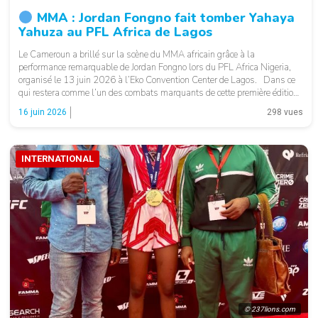
MMA : Jordan Fongno fait tomber Yahaya
Yahuza au PFL Africa de Lagos
Le Cameroun a brillé sur la scène du MMA africain grâce à la
performance remarquable de Jordan Fongno lors du PFL Africa Nigeria,
organisé le 13 juin 2026 à l’Eko Convention Center de Lagos. Dans ce
qui restera comme l’un des combats marquants de cette première édition
du PFL Africa sur le sol nigérian, […]
16 juin 2026
298 vues
INTERNATIONAL
© 237lions.com