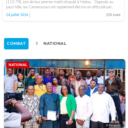
(113-79), lors de leur premier match disputé à Haikou. Opposés au
pays hôte, les Camerounais ont rapidement été mis en difficulté par
l’adresse offensive et l’intensité des Chinois, qui ont pris le contrôle de […]
24 juillet 2026
220 vues
COMBAT
NATIONAL
NATIONAL
© Fecajudo