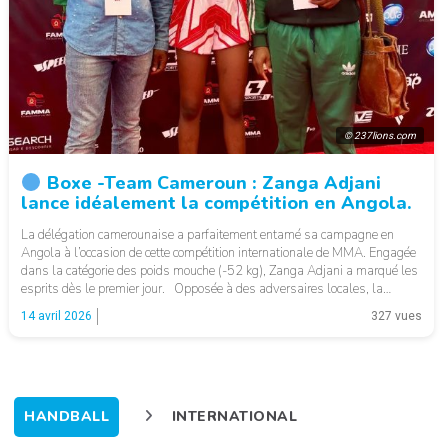
© 237lions.com
Boxe -Team Cameroun : Zanga Adjani
lance idéalement la compétition en Angola.
La délégation camerounaise a parfaitement entamé sa campagne en
Angola à l’occasion de cette compétition internationale de MMA. Engagée
dans la catégorie des poids mouche (-52 kg), Zanga Adjani a marqué les
esprits dès le premier jour. Opposée à des adversaires locales, la
combattante camerounaise a fait preuve de maîtrise et de détermination
14 avril 2026
327 vues
en […]
HANDBALL
INTERNATIONAL