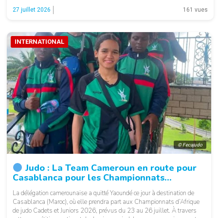
meilleure performance est à mettre à l’actif de Guiolobo Mbili Marie
27 juillet 2026
161 vues
France, vice-championne […]
INTERNATIONAL
© Fecajudo
Judo : La Team Cameroun en route pour
Casablanca pour les Championnats
d’Afrique de judo Cadets et Juniors 2026
La délégation camerounaise a quitté Yaoundé ce jour à destination de
Casablanca (Maroc), où elle prendra part aux Championnats d’Afrique
de judo Cadets et Juniors 2026, prévus du 23 au 26 juillet. À travers