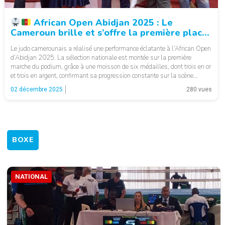
African Open Abidjan 2025 : Le
Cameroun brille et s’offre la première place
au classement général.
Le judo camerounais a réalisé une performance éclatante à l’African Open
d’Abidjan 2025. La sélection nationale est montée sur la première
marche du podium, grâce à une moisson de six médailles, dont trois en or
et trois en argent, confirmant sa progression constante sur la scène
continentale. Les judokas camerounais ont impressionné par leur maîtrise
02 décembre 2025
280 vues
[…]
BOXE
NATIONAL