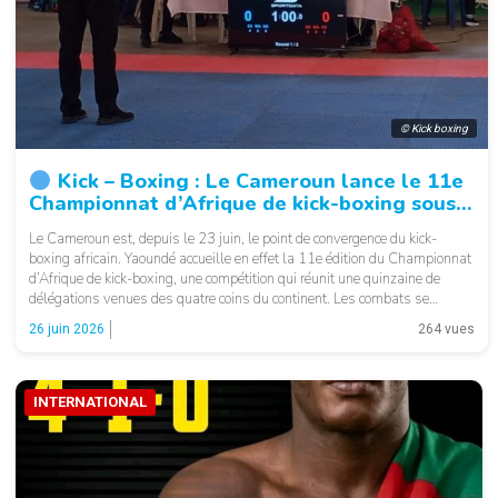
© Kick boxing
Kick – Boxing : Le Cameroun lance le 11e
Championnat d’Afrique de kick-boxing sous
le signe de l’innovation
Le Cameroun est, depuis le 23 juin, le point de convergence du kick-
boxing africain. Yaoundé accueille en effet la 11e édition du Championnat
d’Afrique de kick-boxing, une compétition qui réunit une quinzaine de
délégations venues des quatre coins du continent. Les combats se
déroulent du 25 au 27 juin 2026 au gymnase de Mfandena. […]
26 juin 2026
264 vues
INTERNATIONAL