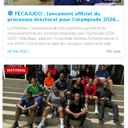
© Fecajudo
FECAJUDO : lancement officiel du
processus électoral pour l’olympiade 2026-
2030.
La Fédération Camerounaise de Judo a donné le coup d’envoi du
renouvellement de ses instances dirigeantes pour l’olympiade 2026-
2030. Cette étape, actée par l’Assemblée Générale Extraordinaire du 2
mai 2026, s’inscrit dans le cadre des nouveaux statuts et du code
électoral récemment adoptés.
Un calendrier progressif et structuré
06 mai 2026
182 vues
La phase de dépôt […]
NATIONAL