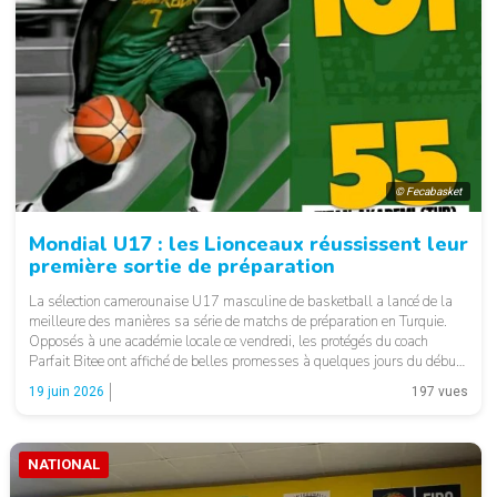
© Fecabasket
Mondial U17 : les Lionceaux réussissent leur
première sortie de préparation
La sélection camerounaise U17 masculine de basketball a lancé de la
meilleure des manières sa série de matchs de préparation en Turquie.
Opposés à une académie locale ce vendredi, les protégés du coach
Parfait Bitee ont affiché de belles promesses à quelques jours du début
de la Coupe du monde FIBA U17 2026, prévue du […]
19 juin 2026
197 vues
NATIONAL