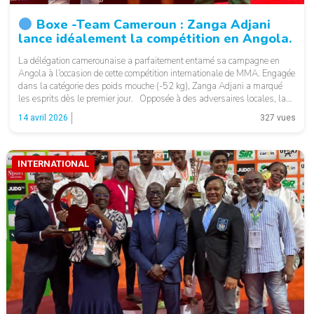
Boxe -Team Cameroun : Zanga Adjani
lance idéalement la compétition en Angola.
La délégation camerounaise a parfaitement entamé sa campagne en
Angola à l’occasion de cette compétition internationale de MMA. Engagée
dans la catégorie des poids mouche (-52 kg), Zanga Adjani a marqué
les esprits dès le premier jour. Opposée à des adversaires locales, la
combattante camerounaise a fait preuve de maîtrise et de détermination
14 avril 2026
327 vues
en […]
INTERNATIONAL