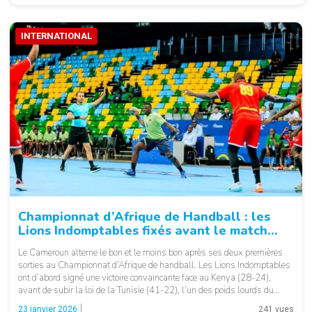
INTERNATIONAL
Championnat d’Afrique de Handball : les
Lions Indomptables fixés avant le match
décisif.
Le Cameroun alterne le bon et le moins bon après ses deux premières
sorties au Championnat d’Afrique de handball. Les Lions Indomptables
ont d’abord signé une victoire convaincante face au Kenya (28-24),
avant de subir la loi de la Tunisie (41-22), l’un des poids lourds du
continent. Face aux Kenyans, la sélection camerounaise a fait […]
23 janvier 2026
241 vues