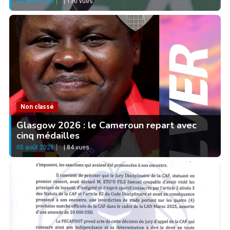
04 août 2026
|
130 vues
Non classé
Glasgow 2026 : le Cameroun repart avec
cinq médailles
05 août 2026
|
84 vues