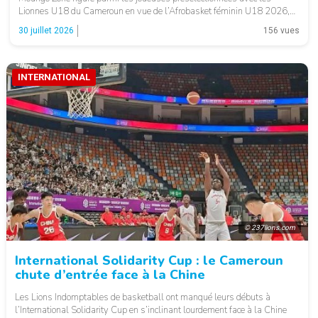
Lionnes U18 du Cameroun en vue de l’Afrobasket féminin U18 2026,
qui se déroulera à Abidjan, en Côte d’Ivoire. Cette convocation
30 juillet 2026
156 vues
récompense une progression […]
INTERNATIONAL
© 237lions.com
International Solidarity Cup : le Cameroun
chute d’entrée face à la Chine
Les Lions Indomptables de basketball ont manqué leurs débuts à
l’International Solidarity Cup en s’inclinant lourdement face à la Chine