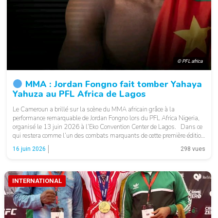
© PFL africa
MMA : Jordan Fongno fait tomber Yahaya
Yahuza au PFL Africa de Lagos
Le Cameroun a brillé sur la scène du MMA africain grâce à la
performance remarquable de Jordan Fongno lors du PFL Africa Nigeria,
organisé le 13 juin 2026 à l’Eko Convention Center de Lagos. Dans ce
qui restera comme l’un des combats marquants de cette première édition
du PFL Africa sur le sol nigérian, […]
16 juin 2026
298 vues
INTERNATIONAL