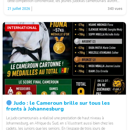
cette compétition continentale, les jeunes judokas camerounais auront
l’occasion de mesurer leur niveau face aux meilleurs talents africains de
21 juillet 2026
343 vues
leur catégorie […]
INTERNATIONAL
© UAJ
Judo : le Cameroun brille sur tous les
fronts à Johannesburg
Le judo camerounais a réalisé une prestation de haut niveau à
Johannesburg, en Afrique du Sud, en s’illustrant aussi bien chez les
cadets, les juniors que les seniors. En l’espace de trois jours de