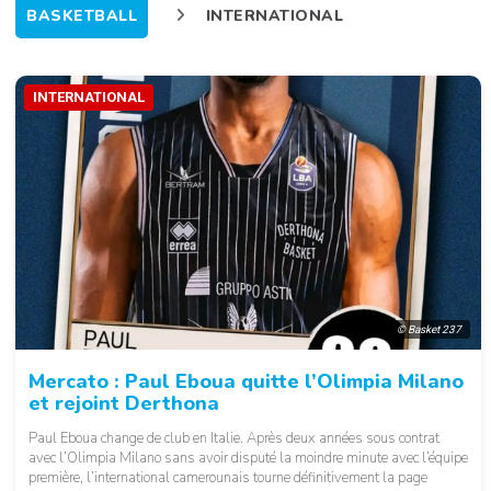
BASKETBALL
INTERNATIONAL
INTERNATIONAL
© Basket 237
Mercato : Paul Eboua quitte l’Olimpia Milano
et rejoint Derthona
Paul Eboua change de club en Italie. Après deux années sous contrat
avec l’Olimpia Milano sans avoir disputé la moindre minute avec l’équipe
première, l’international camerounais tourne définitivement la page