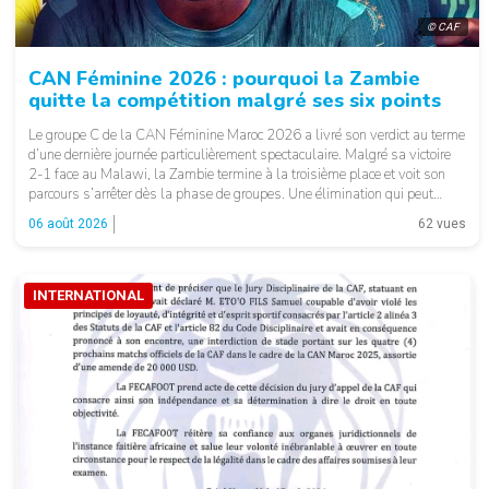
© CAF
CAN Féminine 2026 : pourquoi la Zambie
quitte la compétition malgré ses six points
Le groupe C de la CAN Féminine Maroc 2026 a livré son verdict au terme
d’une dernière journée particulièrement spectaculaire. Malgré sa victoire
2-1 face au Malawi, la Zambie termine à la troisième place et voit son
parcours s’arrêter dès la phase de groupes. Une élimination qui peut
surprendre au regard du classement général : […]
06 août 2026
62 vues
INTERNATIONAL