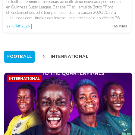
Le football féminin camerounais accueille deux nouveaux pensionnaires
en Guinness Super League. Bansoa FF et Hemlé de Botko FF ont
officiellement décroché leur promotion pour la saison 2026/2027 à
l’issue des demi-finales des interpoules d’accession disputées ce 26
juillet au stade annexe de l’Omnisports de Yaoundé. Les représentantes
27 juillet 2026
165 vues
de la région de l’Ouest, Bansoa […]
FOOTBALL
INTERNATIONAL
INTERNATIONAL