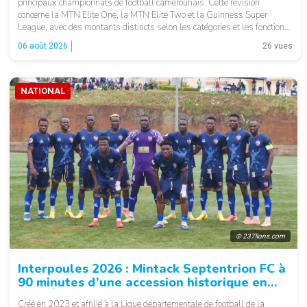
principaux championnats de football camerounais. Cette révision
concerne la MTN Elite One, la MTN Elite Two et la Guinness Super
League, avec des montants distincts selon les catégories et les fonctions.
Selon les informations relayées par Allez Les Lions, le salaire minimum
06 août 2026
26 vues
d’un joueur […]
NATIONAL
© 237lions.com
Interpoules 2026 : Mintack Septentrion FC à
90 minutes d’une accession historique en
MTN Élite Two
Créé en 2023 et affilié à la Ligue départementale de football de la