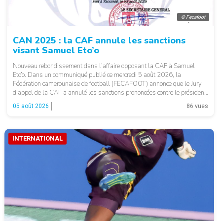
© Fecafoot
CAN 2025 : la CAF annule les sanctions
visant Samuel Eto’o
Nouveau rebondissement dans l’affaire opposant la CAF à Samuel
Eto’o. Dans un communiqué publié ce mercredi 5 août 2026, la
Fédération camerounaise de football (FECAFOOT) annonce que le Jury
d’appel de la CAF a annulé les sanctions prononcées contre le président
de la fédération camerounaise. Le dossier concernait les incidents
05 août 2026
86 vues
survenus lors du match Cameroun-Maroc […]
INTERNATIONAL