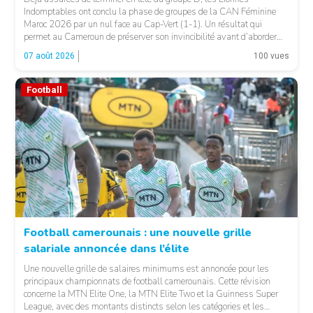
Indomptables ont conclu la phase de groupes de la CAN Féminine
Maroc 2026 par un nul face au Cap-Vert (1-1). Un résultat qui
permet au Cameroun de préserver son invincibilité avant d’aborder
les choses sérieuses. Les Camerounaises ont rapidement pris le
07 août 2026
100 vues
contrôle des opérations […]
Football
Football camerounais : une nouvelle grille
salariale annoncée dans l’élite
© Fecafoot
Une nouvelle grille de salaires minimums est annoncée pour les
principaux championnats de football camerounais. Cette révision
concerne la MTN Elite One, la MTN Elite Two et la Guinness Super
League, avec des montants distincts selon les catégories et les