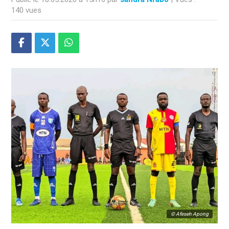
140 vues
© Afeseh Apong