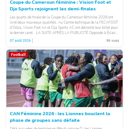
Coupe du Cameroun féminine : Vision Foot et
Dja Sports rejoignent les demi-finales
Les quarts de finale de la Coupe du Cameroun féminine 2026 ont
livré deux nouveaux qualifiés. Au Centre technique de la FECAFOOT
d’Odza, Vision Foot AA et Dja Sports AC ont décroché leur billet pour
le dernier carré. LA SUITE APRÈS LA PUBLICITÉ Opposée à Éclair
FF, Vision Foot a dû patienter jusqu’à la […]
07 août 2026
86 vues
Football
CAN Féminine 2026 : les Lionnes bouclent la
phase de groupes sans défaite
© Fecafoot
Déjà assurées de terminer en tête du groupe D, les Lionnes