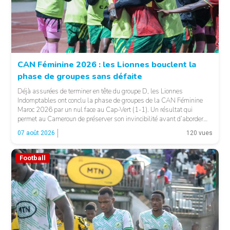
CAN Féminine 2026 : les Lionnes bouclent la
phase de groupes sans défaite
© Fecafoot
Déjà assurées de terminer en tête du groupe D, les Lionnes
Indomptables ont conclu la phase de groupes de la CAN Féminine
Maroc 2026 par un nul face au Cap-Vert (1-1). Un résultat qui
permet au Cameroun de préserver son invincibilité avant d’aborder
les choses sérieuses. Les Camerounaises ont rapidement pris le
07 août 2026
120 vues
contrôle des opérations […]
Football