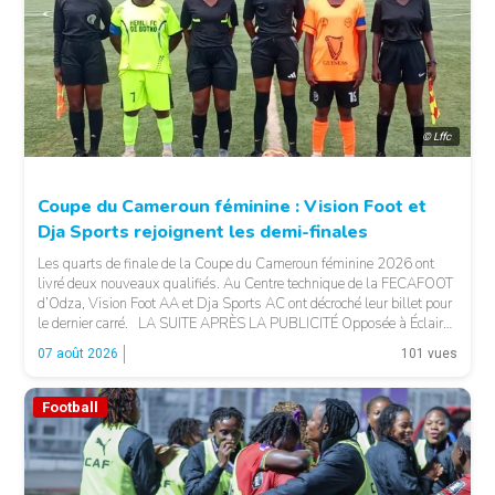
© Lffc
Coupe du Cameroun féminine : Vision Foot et
Dja Sports rejoignent les demi-finales
Les quarts de finale de la Coupe du Cameroun féminine 2026 ont
livré deux nouveaux qualifiés. Au Centre technique de la FECAFOOT
d’Odza, Vision Foot AA et Dja Sports AC ont décroché leur billet pour
le dernier carré. LA SUITE APRÈS LA PUBLICITÉ Opposée à Éclair
FF, Vision Foot a dû patienter jusqu’à la […]
07 août 2026
101 vues
Football