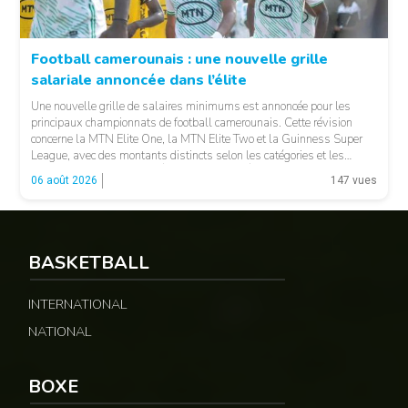
Football camerounais : une nouvelle grille
salariale annoncée dans l’élite
© Fecafoot
Une nouvelle grille de salaires minimums est annoncée pour les
principaux championnats de football camerounais. Cette révision
concerne la MTN Elite One, la MTN Elite Two et la Guinness Super
League, avec des montants distincts selon les catégories et les
fonctions. LA SUITE APRÈS LA PUBLICITÉ Selon les informations
06 août 2026
147 vues
relayées par Allez Les Lions, […]
BASKETBALL
INTERNATIONAL
NATIONAL
BOXE