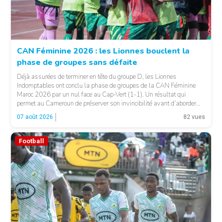
CAN Féminine 2026 : les Lionnes bouclent la
phase de groupes sans défaite
© Fecafoot
Déjà assurées de terminer en tête du groupe D, les Lionnes
Indomptables ont conclu la phase de groupes de la CAN Féminine
Maroc 2026 par un nul face au Cap-Vert (1-1). Un résultat qui
permet au Cameroun de préserver son invincibilité avant d’aborder
les choses sérieuses. Les Camerounaises ont rapidement pris le
07 août 2026
82 vues
contrôle des opérations […]
Football