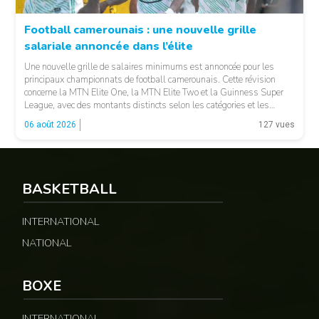
Football camerounais : une nouvelle grille
salariale annoncée dans l’élite
© Fecafoot
Une nouvelle grille de salaires minimums est annoncée pour les
principaux championnats de football camerounais. Cette révision
concerne la MTN Elite One, la MTN Elite Two et la Guinness Super
League, avec des montants distincts selon les catégories et les
fonctions. LA SUITE APRÈS LA PUBLICITÉ Selon les informations
06 août 2026
127 vues
relayées par Allez Les Lions, […]
BASKETBALL
INTERNATIONAL
NATIONAL
BOXE
INTERNATIONAL