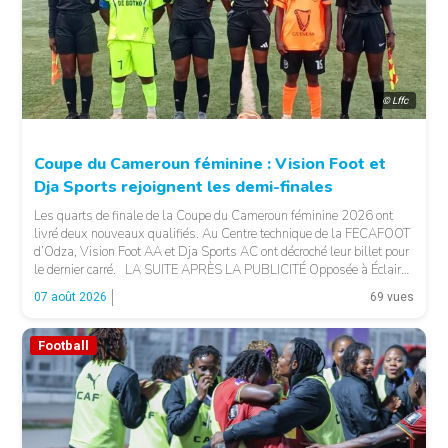
© Lffc
Coupe du Cameroun féminine : Vision Foot et
Dja Sports rejoignent les demi-finales
Les quarts de finale de la Coupe du Cameroun féminine 2026 ont
livré deux nouveaux qualifiés. Au Centre technique de la FECAFOOT
d’Odza, Vision Foot AA et Dja Sports AC ont décroché leur billet pour
le dernier carré. LA SUITE APRÈS LA PUBLICITÉ Opposée à Éclair
FF, Vision Foot a dû patienter jusqu’à la […]
07 août 2026
69 vues
Football