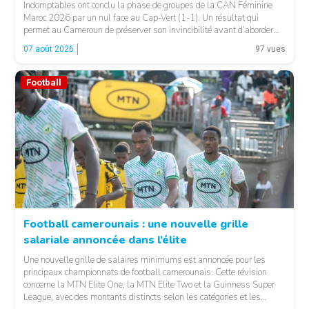
Indomptables ont conclu la phase de groupes de la CAN Féminine
Maroc 2026 par un nul face au Cap-Vert (1-1). Un résultat qui
permet au Cameroun de préserver son invincibilité avant d’aborder
les choses sérieuses. Les Camerounaises ont rapidement pris le
07 août 2026
97 vues
contrôle des opérations […]
Football
Football camerounais : une nouvelle grille
salariale annoncée dans l’élite
© Fecafoot
Une nouvelle grille de salaires minimums est annoncée pour les
principaux championnats de football camerounais. Cette révision
concerne la MTN Elite One, la MTN Elite Two et la Guinness Super
League, avec des montants distincts selon les catégories et les