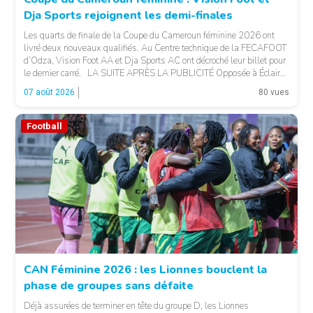
Dja Sports rejoignent les demi-finales
Les quarts de finale de la Coupe du Cameroun féminine 2026 ont
livré deux nouveaux qualifiés. Au Centre technique de la FECAFOOT
d’Odza, Vision Foot AA et Dja Sports AC ont décroché leur billet pour
le dernier carré. LA SUITE APRÈS LA PUBLICITÉ Opposée à Éclair
FF, Vision Foot a dû patienter jusqu’à la […]
07 août 2026
80 vues
Football
CAN Féminine 2026 : les Lionnes bouclent la
phase de groupes sans défaite
© Fecafoot
Déjà assurées de terminer en tête du groupe D, les Lionnes