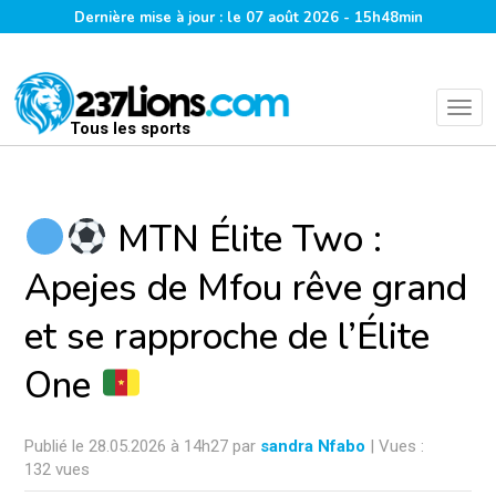
Dernière mise à jour : le 07 août 2026 - 15h48min
Tous les sports
MTN Élite Two :
Apejes de Mfou rêve grand
et se rapproche de l’Élite
One
Publié le 28.05.2026 à 14h27 par
sandra Nfabo
| Vues :
132 vues