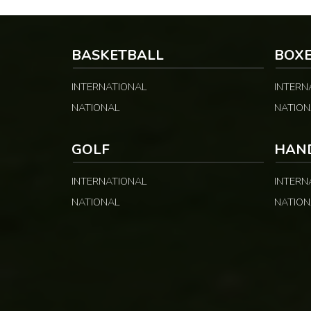
Serie A italienne. LA SUITE APRÈS LA
déroulera à Abid
PUBLICITÉ Arrivé à Milan en 2024 pour
SUITE APRÈS L
un contrat de […]
BASKETBALL
BOX
INTERNATIONAL
INTERN
NATIONAL
NATION
GOLF
HAN
INTERNATIONAL
INTERN
NATIONAL
NATION