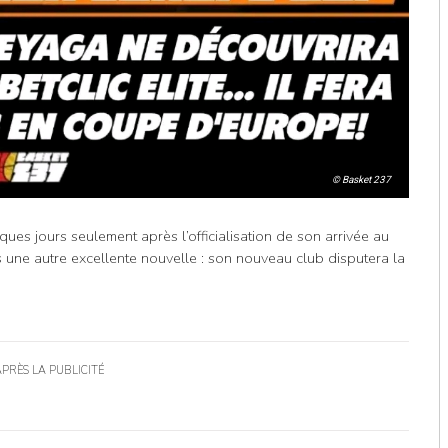
© Basket 237
ques jours seulement après l’officialisation de son arrivée au
une autre excellente nouvelle : son nouveau club disputera la
APRÈS LA PUBLICITÉ