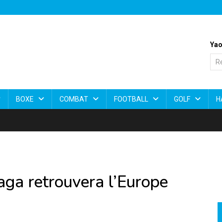
Yao
BOXE
COMBAT
FOOTBALL
GOLF
H
aga retrouvera l’Europe