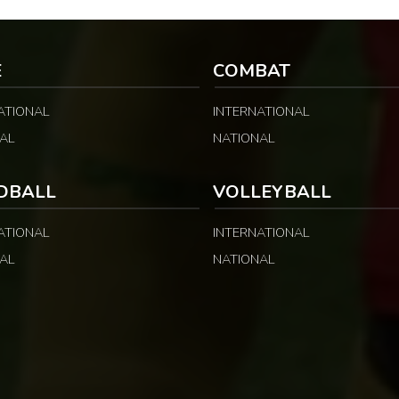
jan, en Côte d’Ivoire. LA
rapidement été mis en difficulté par
A PUBLICITÉ […]
l’adresse offensive et l’intensité des
Chinois, qui […]
E
COMBAT
ATIONAL
INTERNATIONAL
AL
NATIONAL
DBALL
VOLLEYBALL
ATIONAL
INTERNATIONAL
AL
NATIONAL