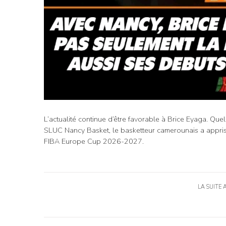
L’actualité continue d’être favorable à Brice Eyaga. Quel
SLUC Nancy Basket, le basketteur camerounais a appris 
FIBA Europe Cup 2026-2027.
LA SUITE 