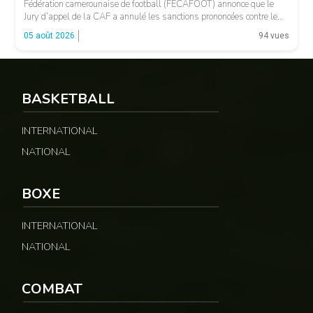
Fédération camerounaise de football (FECAFOOT) annonce que le
Jury d’appel de la CAF a annulé les sanctions prononcées contre le
président de la fédération camerounaise. Le dossier concernait les
05 août 2026
94 vues
incidents survenus lors du match Cameroun-Maroc […]
BASKETBALL
INTERNATIONAL
NATIONAL
© Fecafoot
BOXE
INTERNATIONAL
NATIONAL
COMBAT