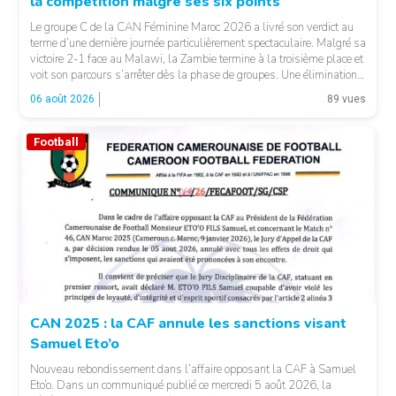
la compétition malgré ses six points
Le groupe C de la CAN Féminine Maroc 2026 a livré son verdict au
terme d’une dernière journée particulièrement spectaculaire. Malgré sa
victoire 2-1 face au Malawi, la Zambie termine à la troisième place et
voit son parcours s’arrêter dès la phase de groupes. Une élimination
qui peut surprendre au regard du classement général : […]
06 août 2026
89 vues
Football
© CAF
CAN 2025 : la CAF annule les sanctions visant
Samuel Eto’o
Nouveau rebondissement dans l’affaire opposant la CAF à Samuel
Eto’o. Dans un communiqué publié ce mercredi 5 août 2026, la