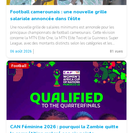
Football camerounais : une nouvelle grille
salariale annoncée dans l’élite
© Fecafoot
Une nouvelle grille de salaires minimums est annoncée pour les
principaux championnats de football camerounais. Cette révision
concerne la MTN Elite One, la MTN Elite Two et la Guinness Super
League, avec des montants distincts selon les catégories et les
fonctions. LA SUITE APRÈS LA PUBLICITÉ Selon les informations
06 août 2026
81 vues
relayées par Allez Les Lions, […]
Football
CAN Féminine 2026 : pourquoi la Zambie quitte