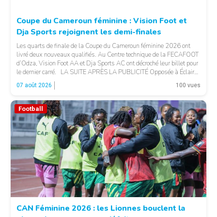
Coupe du Cameroun féminine : Vision Foot et
Dja Sports rejoignent les demi-finales
Les quarts de finale de la Coupe du Cameroun féminine 2026 ont
livré deux nouveaux qualifiés. Au Centre technique de la FECAFOOT
d’Odza, Vision Foot AA et Dja Sports AC ont décroché leur billet pour
le dernier carré. LA SUITE APRÈS LA PUBLICITÉ Opposée à Éclair
FF, Vision Foot a dû patienter jusqu’à la […]
07 août 2026
100 vues
Football
CAN Féminine 2026 : les Lionnes bouclent la