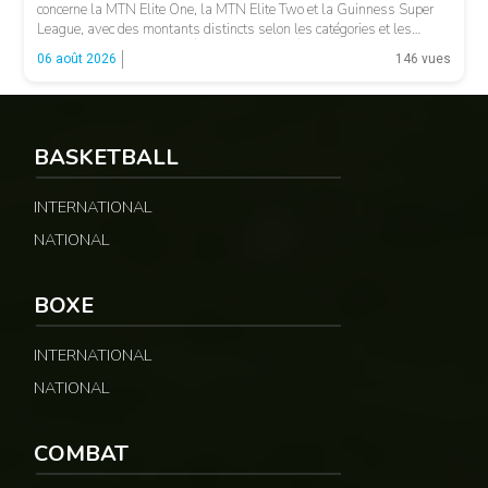
concerne la MTN Elite One, la MTN Elite Two et la Guinness Super
League, avec des montants distincts selon les catégories et les
fonctions. LA SUITE APRÈS LA PUBLICITÉ Selon les informations
06 août 2026
146 vues
relayées par Allez Les Lions, […]
BASKETBALL
INTERNATIONAL
NATIONAL
BOXE
INTERNATIONAL
NATIONAL
COMBAT