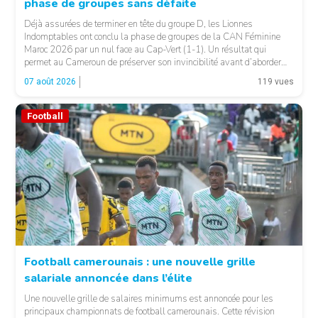
phase de groupes sans défaite
© Fecafoot
Déjà assurées de terminer en tête du groupe D, les Lionnes
Indomptables ont conclu la phase de groupes de la CAN Féminine
Maroc 2026 par un nul face au Cap-Vert (1-1). Un résultat qui
permet au Cameroun de préserver son invincibilité avant d’aborder
les choses sérieuses. Les Camerounaises ont rapidement pris le
07 août 2026
119 vues
contrôle des opérations […]
Football
Football camerounais : une nouvelle grille
salariale annoncée dans l’élite
© Fecafoot
Une nouvelle grille de salaires minimums est annoncée pour les
principaux championnats de football camerounais. Cette révision