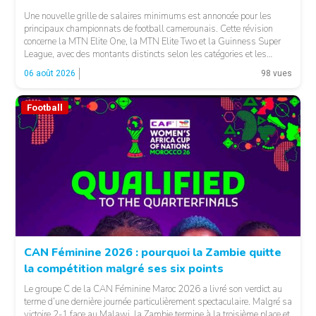
Une nouvelle grille de salaires minimums est annoncée pour les
principaux championnats de football camerounais. Cette révision
concerne la MTN Elite One, la MTN Elite Two et la Guinness Super
League, avec des montants distincts selon les catégories et les
fonctions. LA SUITE APRÈS LA PUBLICITÉ Selon les informations
06 août 2026
98 vues
relayées par Allez Les Lions, […]
Football
CAN Féminine 2026 : pourquoi la Zambie quitte
la compétition malgré ses six points
Le groupe C de la CAN Féminine Maroc 2026 a livré son verdict au
terme d’une dernière journée particulièrement spectaculaire. Malgré sa
victoire 2-1 face au Malawi, la Zambie termine à la troisième place et