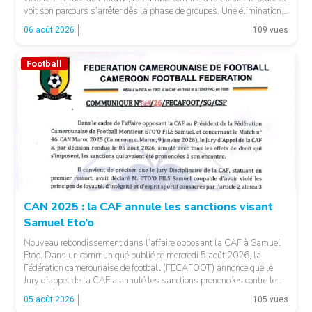
voit son parcours s’arrêter dès la phase de groupes. Une élimination
qui peut surprendre au regard du classement général : […]
06 août 2026
109 vues
Football
© CAF
CAN 2025 : la CAF annule les sanctions visant
Samuel Eto’o
Nouveau rebondissement dans l’affaire opposant la CAF à Samuel
Eto’o. Dans un communiqué publié ce mercredi 5 août 2026, la
Fédération camerounaise de football (FECAFOOT) annonce que le
Jury d’appel de la CAF a annulé les sanctions prononcées contre le
président de la fédération camerounaise. Le dossier concernait les
05 août 2026
105 vues
incidents survenus lors du match Cameroun-Maroc […]