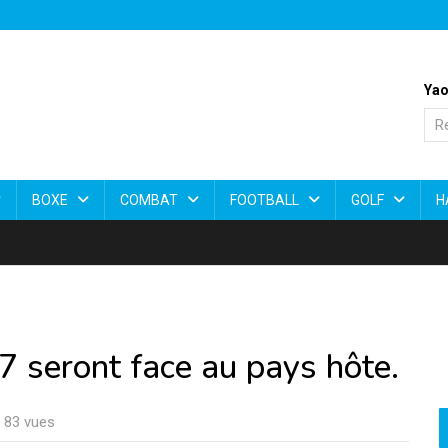
Yao
BOXE
COMBAT
FOOTBALL
GOLF
H
7 seront face au pays hôte.
: 83 vues