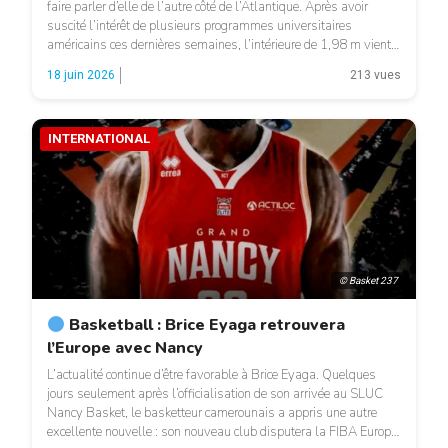
faire parler d’elle de l’autre côté de l’Atlantique. Après avoir
suscité l’intérêt de plusieurs programmes universitaires
américains ces dernières semaines, l’intérieure de 1,98 m vient
de recevoir une nouvelle offre en provenance des Akron Zips,
18 juin 2026
213 vues
formation évoluant dans le championnat universitaire américain
NCAA. Cette proposition intervient […]
INTERNATIONAL
© Basket 237
Basketball : Brice Eyaga retrouvera
l’Europe avec Nancy
L’actualité continue d’être favorable à Brice Eyaga. Quelques
jours seulement après l’officialisation de son arrivée au SLUC
Nancy Basket, le basketteur camerounais a appris une autre
excellente nouvelle : son nouveau club disputera la FIBA Europe