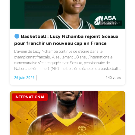
© Basket 237
Basketball : Lucy Nchamba rejoint Sceaux
pour franchir un nouveau cap en France
L’avenir de Lucy Nchamba continue de s’écrire dans le
championnat français. À seulement 18 ans, l’internationale
camerounaise s’est engagée avec Sceaux, pensionnaire de
Nationale Féminine 1 (NF1), le troisième échelon du basketball
féminin français. Championne de France Espoirs avec les
26 juin 2026
240 vues
Flammes Carolo de Charleville-Mézières à l’issue de la saison
2025-2026, la jeune joueuse change […]
INTERNATIONAL