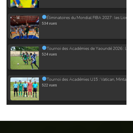
Éliminatoires du Mondial FIBA 2027 : les Lion
534 vues
Tournoi des Académies de Yaoundé 2026 : Le sus
524 vues
Tournoi des Académies U15 : Vatican, Mintack et
522 vues
Tournoi des Académies de Yaoundé 2026 : Phoeni
510 vues
Championnat d’Afrique de bras de fer Abuja 2025 : 
490 vues