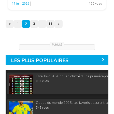
Cup 2026-2027. KeLa participation de Nancy à la compétition
17 juin 2026
155 vues
européenne a en effet été validée, marquant le retour […]
«
1
2
3
…
11
»
Publicité
LES PLUS POPULAIRES
Élite Two 2026 : bilan chiffré d’une première journ
930 vues
Coupe du monde 2026 : les favoris assurent, les q
545 vues