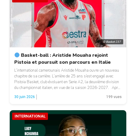
© Basket 237
Basket-ball : Aristide Mouaha rejoint
Pistoia et poursuit son parcours en Italie
L’international camerounais Aristide Mouaha ouvre un nouveau
chapitre de sa carrière. L’arrière de 25 ans s’est engagé avec
Pistoia Basket, club évoluant en Serie A2, la deuxième division
du championnat italien, en vue de la saison 2026-2027. Après
une saison disputée sous les couleurs de Brindisi, Mouaha reste
30 juin 2026
199 vues
en Italie, un championnat qu’il connaît […]
INTERNATIONAL