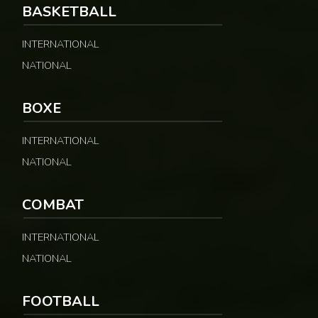
BASKETBALL
INTERNATIONAL
Coupe du monde 2026 : la sénatrice paraguayenne C
NATIONAL
456 vues
BOXE
Coupe du monde 2026 : une sénatrice paraguayen
INTERNATIONAL
455 vues
NATIONAL
COMBAT
Combat : Reug Reug détrôné par Malykhin aprè
983 vues
INTERNATIONAL
NATIONAL
FOOTBALL