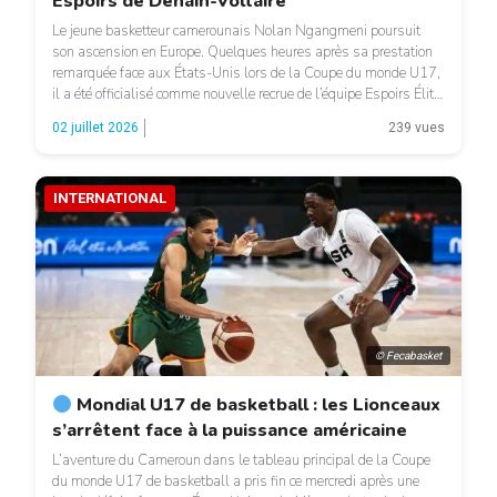
Espoirs de Denain-Voltaire
Le jeune basketteur camerounais Nolan Ngangmeni poursuit
son ascension en Europe. Quelques heures après sa prestation
remarquée face aux États-Unis lors de la Coupe du monde U17,
il a été officialisé comme nouvelle recrue de l’équipe Espoirs Élite
2 de Denain-Voltaire, en France. Formé à Saint-Charles
02 juillet 2026
239 vues
Charenton, le jeune international camerounais franchit ainsi une
nouvelle […]
INTERNATIONAL
© Fecabasket
Mondial U17 de basketball : les Lionceaux
s’arrêtent face à la puissance américaine
L’aventure du Cameroun dans le tableau principal de la Coupe
du monde U17 de basketball a pris fin ce mercredi après une