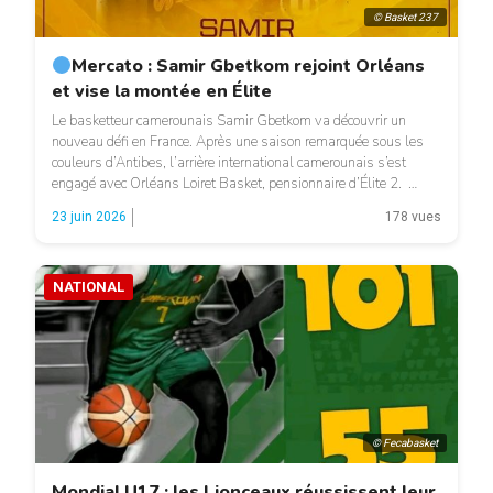
© Basket 237
Mercato : Samir Gbetkom rejoint Orléans
et vise la montée en Élite
Le basketteur camerounais Samir Gbetkom va découvrir un
nouveau défi en France. Après une saison remarquée sous les
couleurs d’Antibes, l’arrière international camerounais s’est
engagé avec Orléans Loiret Basket, pensionnaire d’Élite 2.
Auteur d’un exercice 2025-2026 solide, Gbetkom a tourné à
23 juin 2026
178 vues
13,4 points, 2,3 rebonds et 2,1 passes décisives de moyenne en
35 rencontres […]
NATIONAL
© Fecabasket
Mondial U17 : les Lionceaux réussissent leur