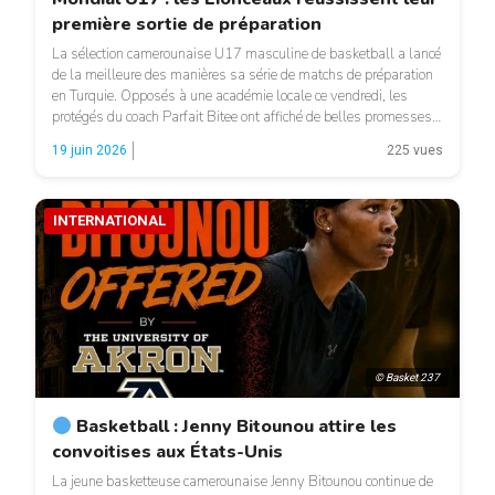
première sortie de préparation
La sélection camerounaise U17 masculine de basketball a lancé
de la meilleure des manières sa série de matchs de préparation
en Turquie. Opposés à une académie locale ce vendredi, les
protégés du coach Parfait Bitee ont affiché de belles promesses à
quelques jours du début de la Coupe du monde FIBA U17 2026,
19 juin 2026
225 vues
prévue du […]
INTERNATIONAL
© Basket 237
Basketball : Jenny Bitounou attire les
convoitises aux États-Unis
La jeune basketteuse camerounaise Jenny Bitounou continue de