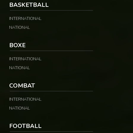
BASKETBALL
Coupe du monde 2026 : la sénatrice paraguayenne C
INTERNATIONAL
442 vues
NATIONAL
BOXE
Coupe du monde 2026 : une sénatrice paraguayen
440 vues
INTERNATIONAL
NATIONAL
Combat : Reug Reug détrôné par Malykhin aprè
COMBAT
962 vues
INTERNATIONAL
NATIONAL
FOOTBALL