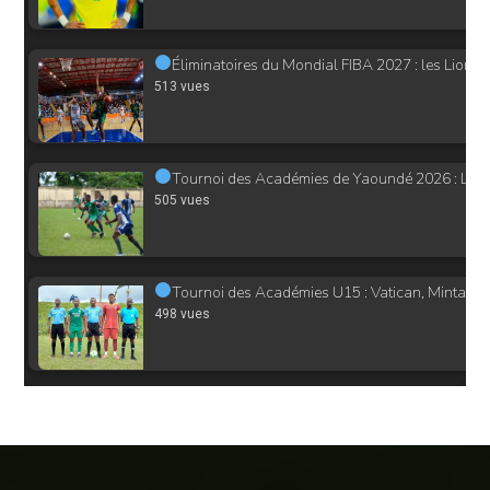
513 vues
Tournoi des Académies de Yaoundé 2026 : Le sus
505 vues
Tournoi des Académies U15 : Vatican, Mintack et
498 vues
Tournoi des Académies de Yaoundé 2026 : Phoeni
491 vues
Championnat d’Afrique de bras de fer Abuja 2025 : 
479 vues