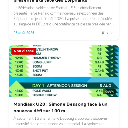
présenté à la tête des Éléphants
La Fédération Ivoirienne de Football (FIF) a officiellement
présenté Hervé Renard comme nouveau sélectionneur des
Éléphants, ce jeudi 6 août 2026. La présentation s’est déroulée
au siège de la FIF, lors d’une conférence de presse présidée par le
président de l’instance, Yacine Idriss Diallo, en présence de
06 août 2026
81 vues
plusieurs membres du Comité exécutif. Cette nomination
intervient […]
Non classé
© FCA
Mondiaux U20 : Simone Bessong face à un
nouveau défi sur 100 m
À seulement 18 ans, Simone Bessong s’apprête à découvrir
l’intensité d’un grand rendez-vous mondial. La sprinteuse