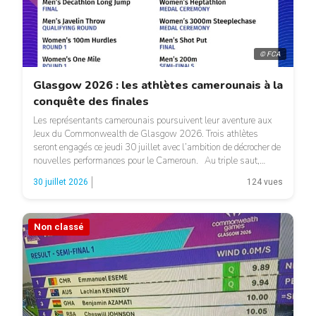
© FCA
Glasgow 2026 : les athlètes camerounais à la
conquête des finales
Les représentants camerounais poursuivent leur aventure aux
Jeux du Commonwealth de Glasgow 2026. Trois athlètes
seront engagés ce jeudi 30 juillet avec l’ambition de décrocher de
nouvelles performances pour le Cameroun. Au triple saut,
Derrick Gama et Raymond Nkwemy entreront en compétition
30 juillet 2026
124 vues
dès 12h25 pour les qualifications. Les deux athlètes tenteront
de franchir le […]
Non classé