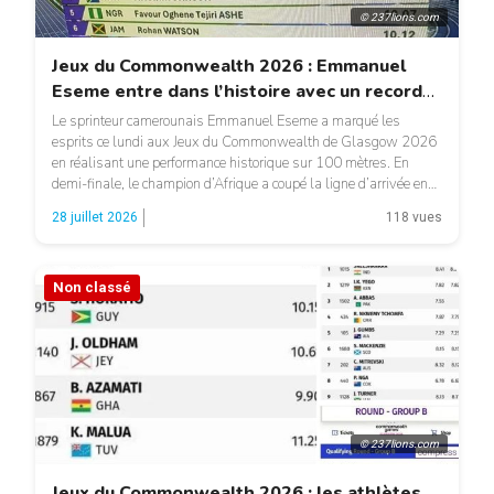
© 237lions.com
Jeux du Commonwealth 2026 : Emmanuel
Eseme entre dans l’histoire avec un record
national en 9 »89
Le sprinteur camerounais Emmanuel Eseme a marqué les
esprits ce lundi aux Jeux du Commonwealth de Glasgow 2026
en réalisant une performance historique sur 100 mètres. En
demi-finale, le champion d’Afrique a coupé la ligne d’arrivée en
9 »89, établissant un nouveau record du Cameroun et
28 juillet 2026
118 vues
améliorant son précédent meilleur chrono de 9 »94. Grâce à […]
Non classé
© 237lions.com
Jeux du Commonwealth 2026 : les athlètes