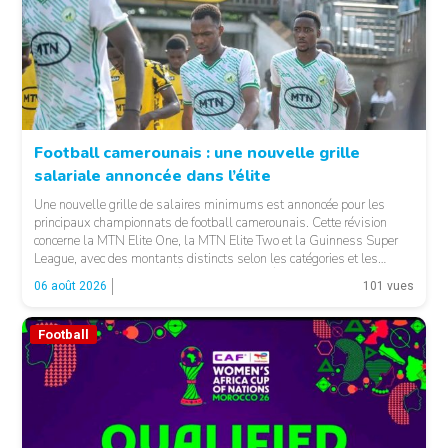
Football camerounais : une nouvelle grille
salariale annoncée dans l’élite
© Fecafoot
Une nouvelle grille de salaires minimums est annoncée pour les
principaux championnats de football camerounais. Cette révision
concerne la MTN Elite One, la MTN Elite Two et la Guinness Super
League, avec des montants distincts selon les catégories et les
fonctions. LA SUITE APRÈS LA PUBLICITÉ Selon les informations
06 août 2026
101 vues
relayées par Allez Les Lions, […]
Football