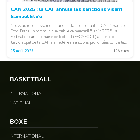
CAN 2025 : la CAF annule les sanctions visant
Samuel Eto’o
Nouveau rebondissement dans l’affaire opposant la CAF à Samuel
Eto’o. Dans un communiqué publié ce mercredi 5 août 2026, la
Fédération camerounaise de football (FECAFOOT) annonce que le
Jury d’appel de la CAF a annulé les sanctions prononcées contre le
président de la fédération camerounaise. Le dossier concernait les
05 août 2026
106 vues
incidents survenus lors du match Cameroun-Maroc […]
BASKETBALL
INTERNATIONAL
NATIONAL
© Fecafoot
BOXE
INTERNATIONAL