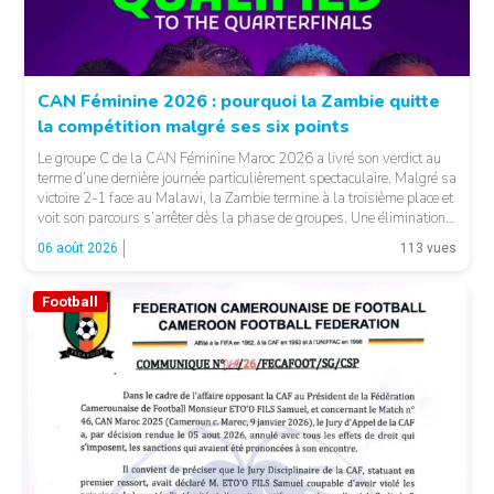
CAN Féminine 2026 : pourquoi la Zambie quitte
la compétition malgré ses six points
Le groupe C de la CAN Féminine Maroc 2026 a livré son verdict au
terme d’une dernière journée particulièrement spectaculaire. Malgré sa
victoire 2-1 face au Malawi, la Zambie termine à la troisième place et
voit son parcours s’arrêter dès la phase de groupes. Une élimination
qui peut surprendre au regard du classement général : […]
06 août 2026
113 vues
Football
© CAF