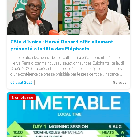
Côte d’Ivoire : Hervé Renard officiellement
présenté à la tête des Éléphants
© FIF
La Fédération Ivoirienne de Football (FIF) a officiellement présenté
Hervé Renard comme nouveau sélectionneur des Éléphants, ce jeudi
6 août 2026. La présentation s’est déroulée au siège de la FIF, lors
d’une conférence de presse présidée par le président de l’instance,
Yacine Idriss Diallo, en présence de plusieurs membres du Comité
06 août 2026
85 vues
exécutif. Cette nomination intervient […]
Non classé