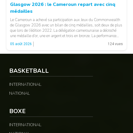
Glasgow 2026 : le Cameroun repart avec cinq
médailles
Le Cameroun a achevé sa participation aux Jeux du Commonwealth
de Glasgow 2026 avec un bilan de cinq médailles, soit deux de plus
que lors de l’édition 2022. La délégation camerounaise a décroché
une médaille d’or, une en argent et trois en bronze. La performance
majeure est venue d’Emmanuel Eseme. Le sprinteur camerounais
05 août 2026
124 vues
s’est imposé […]
BASKETBALL
© Google
INTERNATIONAL
NATIONAL
BOXE
INTERNATIONAL