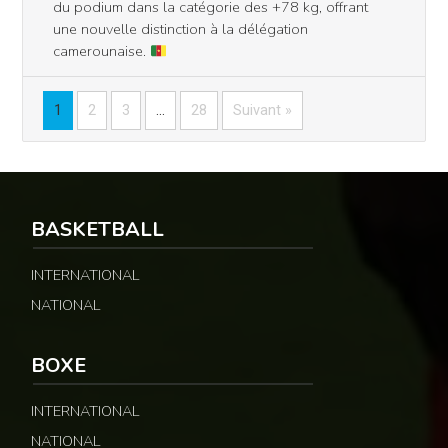
du podium dans la catégorie des +78 kg, offrant
une nouvelle distinction à la délégation
camerounaise.
1
2
3
…
28
Suivant »
BASKETBALL
INTERNATIONAL
NATIONAL
BOXE
INTERNATIONAL
NATIONAL