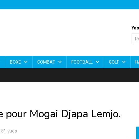
Yao
BOXE
COMBAT
FOOTBALL
GOLF
H
e pour Mogai Djapa Lemjo.
: 81 vues