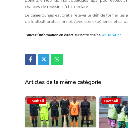
point B, en leur donnant quelques “tips” pour évoluer, no
chances de réussir » à t-il déclaré.
Le camerounais est prêt à relever le défi de former les
du football professionnel. Avec son expérience et sa pa
Suivez l'information en direct sur notre chaîne
WHATSAPP
Articles de la même catégorie
Football
Football
© Lffc