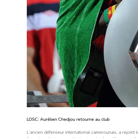
LOSC: Aurélien Chedjou retourne au club
L’ancien défenseur international camerounais, a rejoint l