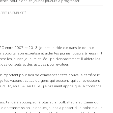
rience pour aider les jeunes joueurs à progresser.
APRÈS LA PUBLICITÉ
SC entre 2007 et 2013, jouant un rôle clé dans le doublé
pporter son expertise et aider les jeunes joueurs à réussir. Il
ntre les jeunes joueurs et l’équipe d’encadrement. Il aidera les
 des conseils et des astuces pour évoluer.
ait important pour moi de commencer cette nouvelle carrière ici,
ge les valeurs : celles de gens qui bossent, qui se retroussent
en 2007, en CFA. Au LOSC, j’ai vraiment appris que la confiance
urs. J’ai déjà accompagné plusieurs footballeurs au Cameroun
e de transmission : aider les jeunes à passer d’un point A à un