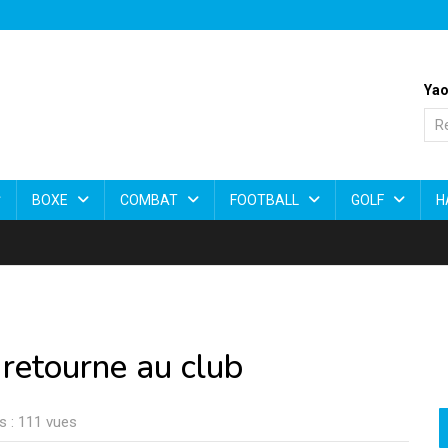
Yao
BOXE
COMBAT
FOOTBALL
GOLF
H
retourne au club
s : 111 vues