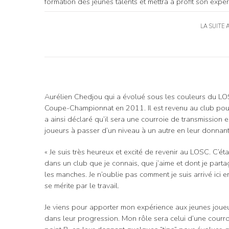
formation des jeunes talents et mettra à profit son expé
LA SUITE 
Aurélien Chedjou qui a évolué sous les couleurs du LO
Coupe-Championnat en 2011. Il est revenu au club pour a
a ainsi déclaré qu’il sera une courroie de transmission e
joueurs à passer d’un niveau à un autre en leur donnant
« Je suis très heureux et excité de revenir au LOSC. C’ét
dans un club que je connais, que j’aime et dont je parta
les manches. Je n’oublie pas comment je suis arrivé ici 
se mérite par le travail.
Je viens pour apporter mon expérience aux jeunes joue
dans leur progression. Mon rôle sera celui d’une courroi