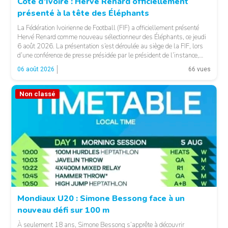
Côte d’Ivoire : Hervé Renard officiellement
présenté à la tête des Éléphants
© FIF
La Fédération Ivoirienne de Football (FIF) a officiellement présenté
Hervé Renard comme nouveau sélectionneur des Éléphants, ce jeudi
6 août 2026. La présentation s’est déroulée au siège de la FIF, lors
d’une conférence de presse présidée par le président de l’instance,
Yacine Idriss Diallo, en présence de plusieurs membres du Comité
06 août 2026
66 vues
exécutif. Cette nomination intervient […]
Non classé
Mondiaux U20 : Simone Bessong face à un
nouveau défi sur 100 m
À seulement 18 ans, Simone Bessong s’apprête à découvrir