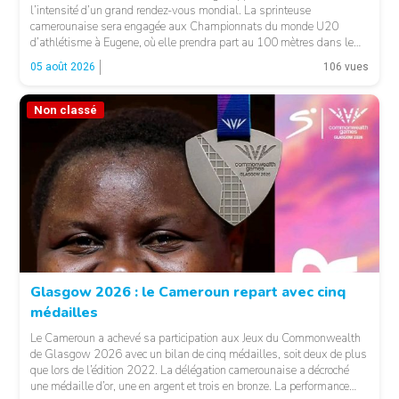
l’intensité d’un grand rendez-vous mondial. La sprinteuse
camerounaise sera engagée aux Championnats du monde U20
d’athlétisme à Eugene, où elle prendra part au 100 mètres dans le
heat 7. Pour son entrée en lice, la jeune Camerounaise devra se
05 août 2026
106 vues
mesurer à une concurrence relevée. Une première […]
Non classé
© FCA
Glasgow 2026 : le Cameroun repart avec cinq
médailles
Le Cameroun a achevé sa participation aux Jeux du Commonwealth
de Glasgow 2026 avec un bilan de cinq médailles, soit deux de plus
que lors de l’édition 2022. La délégation camerounaise a décroché
une médaille d’or, une en argent et trois en bronze. La performance