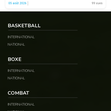
majeure est venue d’Emmanuel Eseme. Le sprinteur camerounais
05 août 2026
99 vues
s’est imposé […]
BASKETBALL
© Google
INTERNATIONAL
NATIONAL
BOXE
INTERNATIONAL
NATIONAL
COMBAT
INTERNATIONAL