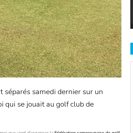
t séparés samedi dernier sur un
i qui se jouait au golf club de
urnoi que vient d’organiser la
Fédération camerounaise de golf