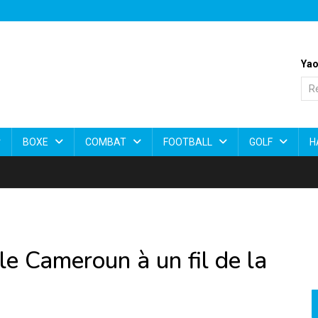
Yao
BOXE
COMBAT
FOOTBALL
GOLF
H
 le Cameroun à un fil de la