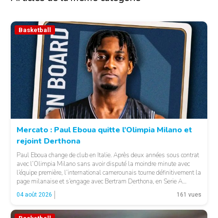
Basketball
Mercato : Paul Eboua quitte l’Olimpia Milano et
rejoint Derthona
Paul Eboua change de club en Italie. Après deux années sous contrat
avec l’Olimpia Milano sans avoir disputé la moindre minute avec
l’équipe première, l’international camerounais tourne définitivement la
page milanaise et s’engage avec Bertram Derthona, en Serie A
italienne. LA SUITE APRÈS LA PUBLICITÉ Arrivé à Milan en 2024
04 août 2026
161 vues
pour un contrat de […]