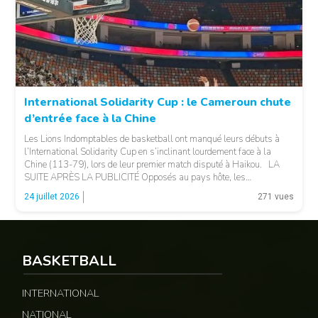
© 237lions.com
International Solidarity Cup : le Cameroun chute
d’entrée face à la Chine
Les Lions Indomptables de basketball ont manqué leurs débuts à
l’International Solidarity Cup en s’inclinant lourdement face à la
Chine (113-79), lors de leur premier match disputé à Haikou. LA
SUITE APRÈS LA PUBLICITÉ Opposés au pays hôte, les
Camerounais ont rapidement été mis en difficulté par l’adresse
© 237lions.com
24 juillet 2026
271 vues
offensive et l’intensité des Chinois, qui […]
BASKETBALL
INTERNATIONAL
NATIONAL