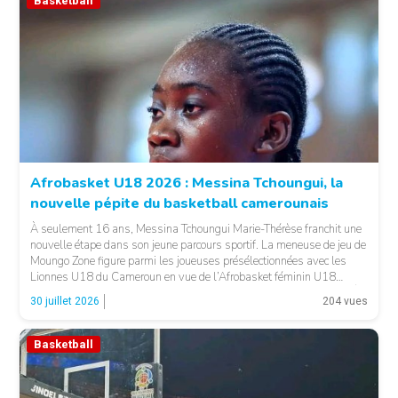
Basketball
© Basket 237
Afrobasket U18 2026 : Messina Tchoungui, la
nouvelle pépite du basketball camerounais
À seulement 16 ans, Messina Tchoungui Marie-Thérèse franchit une
nouvelle étape dans son jeune parcours sportif. La meneuse de jeu de
Moungo Zone figure parmi les joueuses présélectionnées avec les
Lionnes U18 du Cameroun en vue de l’Afrobasket féminin U18
2026, qui se déroulera à Abidjan, en Côte d’Ivoire. LA SUITE APRÈS
30 juillet 2026
204 vues
LA PUBLICITÉ […]
Basketball