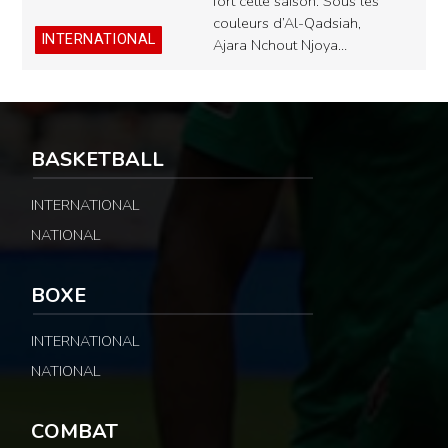
fort cette saison. Sous les
couleurs d’Al-Qadsiah,
INTERNATIONAL
Ajara Nchout Njoya…
BASKETBALL
INTERNATIONAL
NATIONAL
BOXE
INTERNATIONAL
NATIONAL
COMBAT