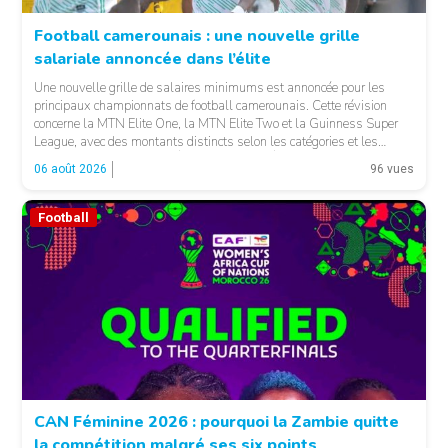
Football camerounais : une nouvelle grille
salariale annoncée dans l’élite
© Fecafoot
Une nouvelle grille de salaires minimums est annoncée pour les
principaux championnats de football camerounais. Cette révision
concerne la MTN Elite One, la MTN Elite Two et la Guinness Super
League, avec des montants distincts selon les catégories et les
fonctions. LA SUITE APRÈS LA PUBLICITÉ Selon les informations
06 août 2026
96 vues
relayées par Allez Les Lions, […]
Football
CAN Féminine 2026 : pourquoi la Zambie quitte
la compétition malgré ses six points