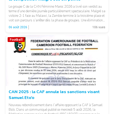
Le groupe C de la CAN Féminine Maroc 2026 a livré son verdict au
terme d’une dernière journée particulièrement spectaculaire. Malgré sa
victoire 2-1 face au Malawi, la Zambie termine à la troisième place et
voit son parcours s’arrêter dès la phase de groupes. Une élimination
qui peut surprendre au regard du classement général : […]
06 août 2026
106 vues
Football
© CAF
CAN 2025 : la CAF annule les sanctions visant
Samuel Eto’o
Nouveau rebondissement dans l’affaire opposant la CAF à Samuel
Eto’o. Dans un communiqué publié ce mercredi 5 août 2026, la