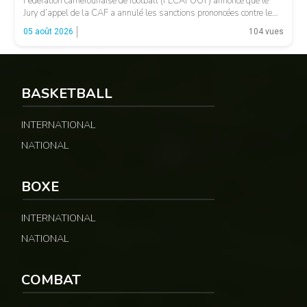
Fédération camerounaise de football (FECAFOOT) annonce que le
Jury d’appel de la CAF a annulé les sanctions prononcées contre le
président de la fédération camerounaise. Le dossier concernait les
05 août 2026
104 vues
incidents survenus lors du match Cameroun-Maroc […]
BASKETBALL
INTERNATIONAL
NATIONAL
© Fecafoot
BOXE
INTERNATIONAL
NATIONAL
COMBAT