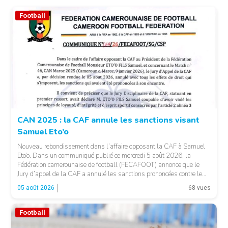
Football
CAN 2025 : la CAF annule les sanctions visant
Samuel Eto’o
Nouveau rebondissement dans l’affaire opposant la CAF à Samuel
Eto’o. Dans un communiqué publié ce mercredi 5 août 2026, la
Fédération camerounaise de football (FECAFOOT) annonce que le
Jury d’appel de la CAF a annulé les sanctions prononcées contre le
président de la fédération camerounaise. Le dossier concernait les
05 août 2026
68 vues
incidents survenus lors du match Cameroun-Maroc […]
Football