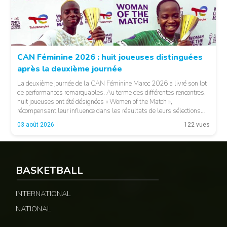
© Fecafoot
CAN Féminine 2026 : huit joueuses distinguées
après la deuxième journée
La deuxième journée de la CAN Féminine Maroc 2026 a livré son lot
de performances remarquables. Au terme des différentes rencontres,
huit joueuses ont été désignées « Women of the Match »,
récompensant leur influence dans les résultats de leurs sélections
respectives. Le Sénégal a vu Adji Ndiaye recevoir cette distinction,
03 août 2026
122 vues
tandis que le Maroc […]
© 237lions.com
BASKETBALL
INTERNATIONAL
NATIONAL