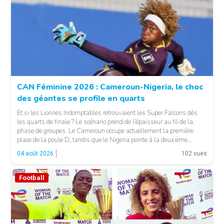
© Fecafoot
CAN Féminine 2026 : Cameroun-Nigeria, le choc
des géantes se profile en quarts
Et si les Lionnes Indomptables retrouvaient les Super Falcons dès
les quarts de finale ? Le scénario prend de l’épaisseur au fil de la
phase de groupes. Le Cameroun occupe actuellement la première
place de la poule D, tandis que le Nigeria pointe à la deuxième
position du groupe C. Une configuration qui pourrait offrir, […]
04 août 2026
102 vues
Football