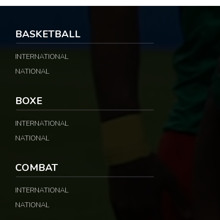
BASKETBALL
Championnat d’Afrique de bras de fer Abuja 2025 : 
485 vues
INTERNATIONAL
NATIONAL
Coupe du monde 2026 : la sénatrice paraguayenne C
BOXE
451 vues
INTERNATIONAL
NATIONAL
Coupe du monde 2026 : une sénatrice paraguayen
450 vues
COMBAT
INTERNATIONAL
Combat : Reug Reug détrôné par Malykhin aprè
976 vues
NATIONAL