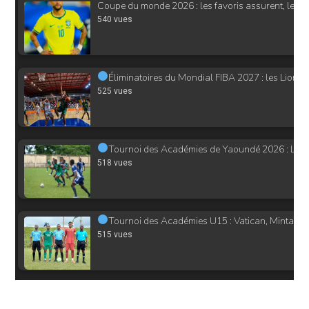
Coupe du monde 2026 : les favoris assurent, les q
540 vues
Éliminatoires du Mondial FIBA 2027 : les Lion
525 vues
Tournoi des Académies de Yaoundé 2026 : Le sus
518 vues
Tournoi des Académies U15 : Vatican, Mintack et
515 vues
Tournoi des Académies de Yaoundé 2026 : Phoeni
501 vues