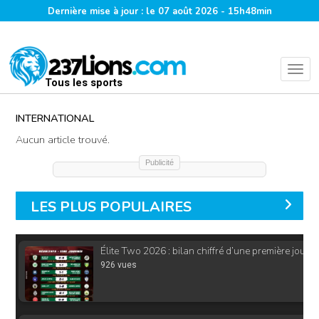
Dernière mise à jour : le 07 août 2026 - 15h48min
Tous les sports
INTERNATIONAL
Aucun article trouvé.
Publicité
LES PLUS POPULAIRES
Élite Two 2026 : bilan chiffré d’une première journ
926 vues