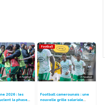
Football
© Fecafoot
© Fecafoot
ne 2026 : les
Football camerounais : une
uclent la phase
nouvelle grille salariale