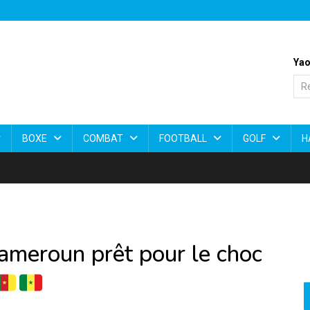
Yao
BOXE
COMBAT
FOOTBALL
GOLF
H
ameroun prêt pour le choc