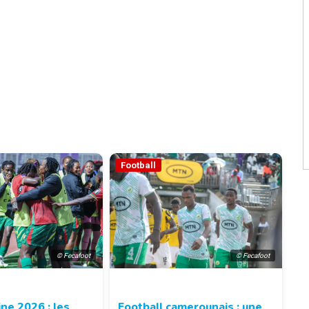
Football
© Fecafoot
© Fecafoot
ne 2026 : les
Football camerounais : une