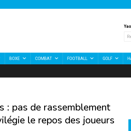
Yao
BOXE
COMBAT
FOOTBALL
GOLF
H
s : pas de rassemblement
vilégie le repos des joueurs