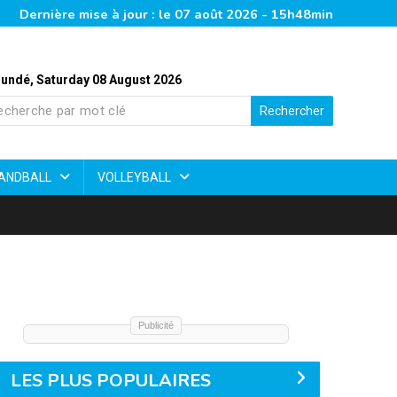
Dernière mise à jour : le 07 août 2026 - 15h48min
undé, Saturday 08 August 2026
Rechercher
ANDBALL
VOLLEYBALL
Publicité
LES PLUS POPULAIRES
Élite Two 2026 : bilan chiffré d’une