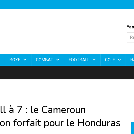
Yao
BOXE
COMBAT
FOOTBALL
GOLF
H
l à 7 : le Cameroun
son forfait pour le Honduras