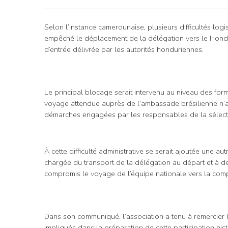
Selon l’instance camerounaise, plusieurs difficultés log
empêché le déplacement de la délégation vers le Hondur
d’entrée délivrée par les autorités honduriennes.
Le principal blocage serait intervenu au niveau des formal
voyage attendue auprès de l’ambassade brésilienne n’au
démarches engagées par les responsables de la sélect
À cette difficulté administrative se serait ajoutée une a
chargée du transport de la délégation au départ et à de
compromis le voyage de l’équipe nationale vers la comp
Dans son communiqué, l’association a tenu à remercier le
impliqués dans la préparation de cette participation his