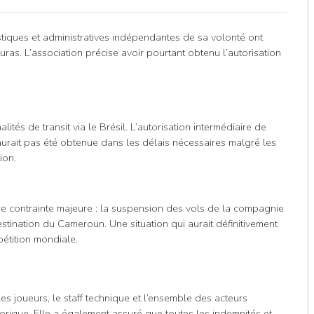
istiques et administratives indépendantes de sa volonté ont
as. L’association précise avoir pourtant obtenu l’autorisation
ités de transit via le Brésil. L’autorisation intermédiaire de
rait pas été obtenue dans les délais nécessaires malgré les
ion.
utre contrainte majeure : la suspension des vols de la compagnie
stination du Cameroun. Une situation qui aurait définitivement
étition mondiale.
s joueurs, le staff technique et l’ensemble des acteurs
torique. Elle a également assuré que toutes les indemnités et