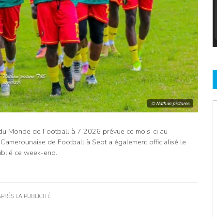
© Nathan pictures
 du Monde de Football à 7 2026 prévue ce mois-ci au
n Camerounaise de Football à Sept a également officialisé le
ublié ce week-end.
APRÈS LA PUBLICITÉ