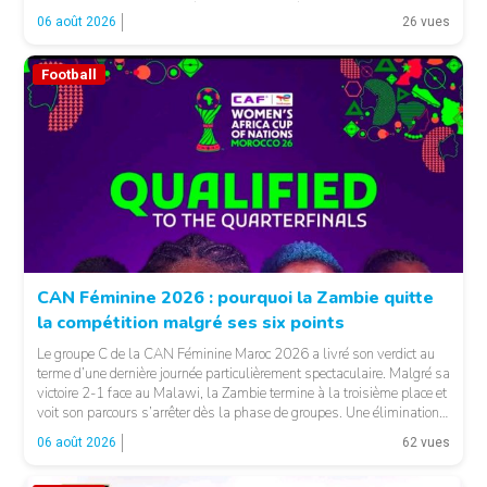
fonctions. LA SUITE APRÈS LA PUBLICITÉ Selon les informations
06 août 2026
26 vues
relayées par Allez Les Lions, […]
Football
CAN Féminine 2026 : pourquoi la Zambie quitte
la compétition malgré ses six points
Le groupe C de la CAN Féminine Maroc 2026 a livré son verdict au
terme d’une dernière journée particulièrement spectaculaire. Malgré sa
victoire 2-1 face au Malawi, la Zambie termine à la troisième place et
voit son parcours s’arrêter dès la phase de groupes. Une élimination
qui peut surprendre au regard du classement général : […]
06 août 2026
62 vues