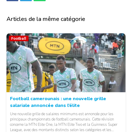
Articles de la même catégorie
Football
Football camerounais : une nouvelle grille
salariale annoncée dans l’élite
© Fecafoot
Une nouvelle grille de salaires minimums est annoncée pour les
principaux championnats de football camerounais. Cette révision
concerne la MTN Elite One, la MTN Elite Two et la Guinness Super
League, avec des montants distincts selon les catégories et les