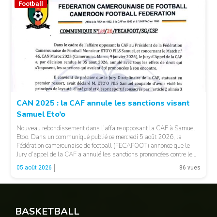
Football
© CAF
CAN 2025 : la CAF annule les sanctions visant
Samuel Eto’o
Nouveau rebondissement dans l’affaire opposant la CAF à Samuel
Eto’o. Dans un communiqué publié ce mercredi 5 août 2026, la
Fédération camerounaise de football (FECAFOOT) annonce que le
Jury d’appel de la CAF a annulé les sanctions prononcées contre le
président de la fédération camerounaise. Le dossier concernait les
05 août 2026
86 vues
incidents survenus lors du match Cameroun-Maroc […]
BASKETBALL