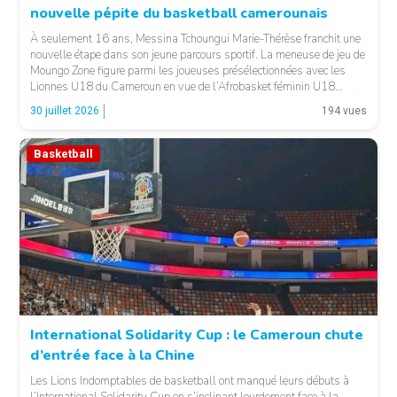
nouvelle pépite du basketball camerounais
À seulement 16 ans, Messina Tchoungui Marie-Thérèse franchit une
nouvelle étape dans son jeune parcours sportif. La meneuse de jeu de
Moungo Zone figure parmi les joueuses présélectionnées avec les
Lionnes U18 du Cameroun en vue de l’Afrobasket féminin U18
2026, qui se déroulera à Abidjan, en Côte d’Ivoire. LA SUITE APRÈS
30 juillet 2026
194 vues
LA PUBLICITÉ […]
Basketball
© 237lions.com
International Solidarity Cup : le Cameroun chute
d’entrée face à la Chine
Les Lions Indomptables de basketball ont manqué leurs débuts à