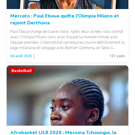
Mercato : Paul Eboua quitte l’Olimpia Milano et
rejoint Derthona
Paul Eboua change de club en Italie. Après deux années sous contrat
avec l’Olimpia Milano sans avoir disputé la moindre minute avec
l’équipe première, l’international camerounais tourne définitivement la
page milanaise et s’engage avec Bertram Derthona, en Serie A
italienne. LA SUITE APRÈS LA PUBLICITÉ Arrivé à Milan en 2024
04 août 2026
151 vues
pour un contrat de […]
Basketball
© Basket 237
Afrobasket U18 2026 : Messina Tchoungui, la