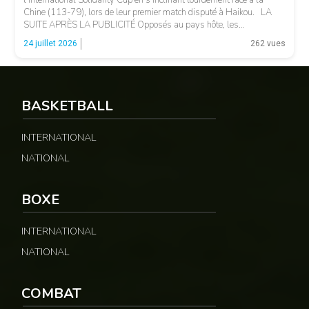
l’International Solidarity Cup en s’inclinant lourdement face à la
Chine (113-79), lors de leur premier match disputé à Haikou. LA
SUITE APRÈS LA PUBLICITÉ Opposés au pays hôte, les
Camerounais ont rapidement été mis en difficulté par l’adresse
© 237lions.com
24 juillet 2026
262 vues
offensive et l’intensité des Chinois, qui […]
BASKETBALL
INTERNATIONAL
NATIONAL
BOXE
INTERNATIONAL
NATIONAL
COMBAT