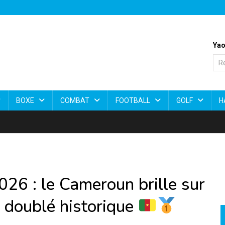
Yao
BOXE
COMBAT
FOOTBALL
GOLF
H
26 : le Cameroun brille sur
un doublé historique