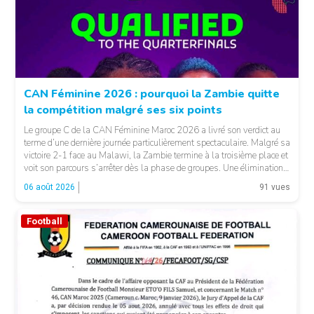
CAN Féminine 2026 : pourquoi la Zambie quitte
la compétition malgré ses six points
Le groupe C de la CAN Féminine Maroc 2026 a livré son verdict au
terme d’une dernière journée particulièrement spectaculaire. Malgré sa
victoire 2-1 face au Malawi, la Zambie termine à la troisième place et
voit son parcours s’arrêter dès la phase de groupes. Une élimination
qui peut surprendre au regard du classement général : […]
06 août 2026
91 vues
Football
© CAF