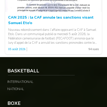
CAN 2025 : la CAF annule les sanctions visant
Samuel Eto’o
Nouveau rebondissement dans l’affaire opposant la CAF à Samuel
Eto’o. Dans un communiqué publié ce mercredi 5 août 2026, la
Fédération camerounaise de football (FECAFOOT) annonce que le
Jury d’appel de la CAF a annulé les sanctions prononcées contre le
président de la fédération camerounaise. Le dossier concernait les
05 août 2026
94 vues
incidents survenus lors du match Cameroun-Maroc […]
BASKETBALL
INTERNATIONAL
NATIONAL
© Fecafoot
BOXE