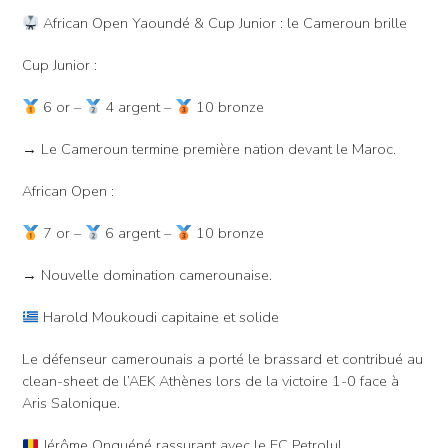
African Open Yaoundé & Cup Junior : le Cameroun brille
Cup Junior :
6 or –
4 argent –
10 bronze
→ Le Cameroun termine première nation devant le Maroc.
African Open :
7 or –
6 argent –
10 bronze
→ Nouvelle domination camerounaise.
Harold Moukoudi capitaine et solide
Le défenseur camerounais a porté le brassard et contribué au
clean-sheet de l’AEK Athènes lors de la victoire 1-0 face à
Aris Salonique.
Jérôme Onguéné rassurant avec le FC Petrolul