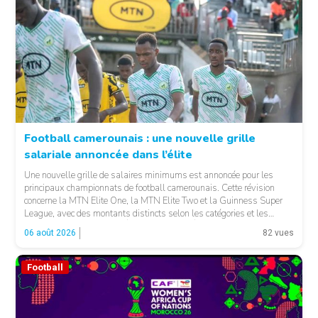
Football camerounais : une nouvelle grille
salariale annoncée dans l’élite
© Fecafoot
Une nouvelle grille de salaires minimums est annoncée pour les
principaux championnats de football camerounais. Cette révision
concerne la MTN Elite One, la MTN Elite Two et la Guinness Super
League, avec des montants distincts selon les catégories et les
fonctions. LA SUITE APRÈS LA PUBLICITÉ Selon les informations
06 août 2026
82 vues
relayées par Allez Les Lions, […]
Football