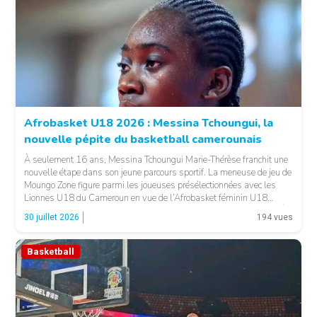
© Basket 237
Afrobasket U18 2026 : Messina Tchoungui, la
nouvelle pépite du basketball camerounais
À seulement 16 ans, Messina Tchoungui Marie-Thérèse franchit une
nouvelle étape dans son jeune parcours sportif. La meneuse de jeu de
Moungo Zone figure parmi les joueuses présélectionnées avec les
Lionnes U18 du Cameroun en vue de l’Afrobasket féminin U18
2026, qui se déroulera à Abidjan, en Côte d’Ivoire. LA SUITE APRÈS
30 juillet 2026
194 vues
LA PUBLICITÉ […]
Basketball
© 237lions.com