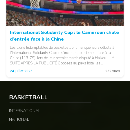
International Solidarity Cup : le Cameroun chute
d’entrée face à la Chine
Les Lions Indomptables de basketball ont manqué leurs débuts à
l’International Solidarity Cup en s’inclinant lourdement face à la
Chine (113-79), lors de leur premier match disputé à Haikou. LA
SUITE APRÈS LA PUBLICITÉ Opposés au pays hôte, les
Camerounais ont rapidement été mis en difficulté par l’adresse
© 237lions.com
24 juillet 2026
262 vues
offensive et l’intensité des Chinois, qui […]
BASKETBALL
INTERNATIONAL
NATIONAL