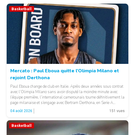
Basketball
Mercato : Paul Eboua quitte l’Olimpia Milano et
rejoint Derthona
Paul Eboua change de club en Italie. Après deux années sous contrat
avec l’Olimpia Milano sans avoir disputé la moindre minute avec
l’équipe première, l’international camerounais tourne définitivement la
page milanaise et s’engage avec Bertram Derthona, en Serie A
italienne. LA SUITE APRÈS LA PUBLICITÉ Arrivé à Milan en 2024
04 août 2026
151 vues
pour un contrat de […]
Basketball