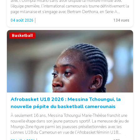
avec l’Olimpia Milano sans avoir disputé la moindre minute avec
l’équipe première, l’international camerounais tourne définitivement la
page milanaise et s’engage avec Bertram Derthona, en Serie A
italienne. LA SUITE APRÈS LA PUBLICITÉ Arrivé à Milan en 2024
04 août 2026
134 vues
pour un contrat de […]
Basketball
© Basket 237
Afrobasket U18 2026 : Messina Tchoungui, la
nouvelle pépite du basketball camerounais
À seulement 16 ans, Messina Tchoungui Marie-Thérèse franchit une
nouvelle étape dans son jeune parcours sportif. La meneuse de jeu de
Moungo Zone figure parmi les joueuses présélectionnées avec les
Lionnes U18 du Cameroun en vue de l’Afrobasket féminin U18
2026, qui se déroulera à Abidjan, en Côte d’Ivoire. LA SUITE APRÈS