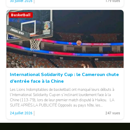
30 juillet 2026
179 vues
LA PUBLICITÉ […]
Basketball
© 237lions.com
International Solidarity Cup : le Cameroun chute
d’entrée face à la Chine
Les Lions Indomptables de basketball ont manqué leurs débuts à
l’International Solidarity Cup en s’inclinant lourdement face à la
Chine (113-79), lors de leur premier match disputé à Haikou. LA
SUITE APRÈS LA PUBLICITÉ Opposés au pays hôte, les
Camerounais ont rapidement été mis en difficulté par l’adresse
© 237lions.com
24 juillet 2026
247 vues
offensive et l’intensité des Chinois, qui […]