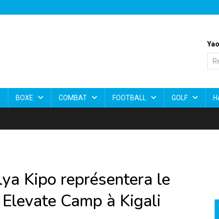
Yao
BOXE
COMBAT
FOOTBALL
GOLF
H
ya Kipo représentera le
levate Camp à Kigali