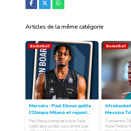
Articles de la même catégorie
Basketball
Basketball
Mercato : Paul Eboua quitte
Afrobasket
l’Olimpia Milano et rejoint
Messina Tc
Derthona
nouvelle p
Paul Eboua change de club en Italie.
À seulement 16
basketball
Après deux années sous contrat avec
Marie-Thérèse f
© Basket 237