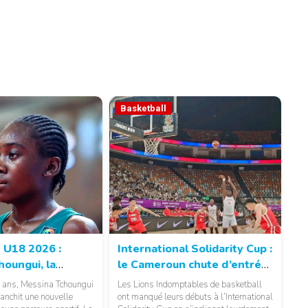
Basketball
© 237lions.com
 U18 2026 :
International Solidarity Cup :
houngui, la
le Cameroun chute d’entrée
épite du
face à la Chine
 ans, Messina Tchoungui
Les Lions Indomptables de basketball
 camerounais
ranchit une nouvelle
ont manqué leurs débuts à l’International
© 237lions.com