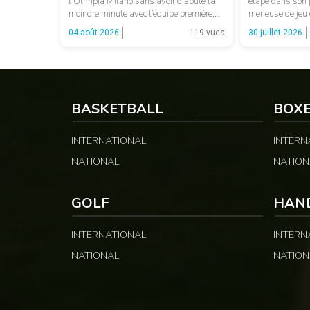
l’Olimpia Milano sans avoir disputé la
étape dans son j
moindre minute avec l’équipe première,
meneuse de jeu 
l’international camerounais tourne
parmi les joueu
04 août 2026
119 vues
30 juillet 2026
définitivement la page milanaise et
les Lionnes U1
s’engage avec Bertram Derthona, en
l’Afrobasket fé
Serie A italienne. LA SUITE APRÈS LA
déroulera à Abid
PUBLICITÉ Arrivé à Milan en 2024 pour
SUITE APRÈS L
un contrat de […]
BASKETBALL
BOX
INTERNATIONAL
INTERN
NATIONAL
NATION
GOLF
HAN
INTERNATIONAL
INTERN
NATIONAL
NATION