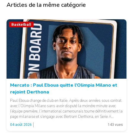
Articles de la même catégorie
Basketball
Mercato : Paul Eboua quitte l’Olimpia Milano et
rejoint Derthona
Paul Eboua change de club en Italie. Après deux années sous contrat
avec l’Olimpia Milano sans avoir disputé la moindre minute avec
l’équipe première, l’international camerounais tourne définitivement la
page milanaise et s’engage avec Bertram Derthona, en Serie A
italienne. LA SUITE APRÈS LA PUBLICITÉ Arrivé à Milan en 2024
04 août 2026
143 vues
pour un contrat de […]