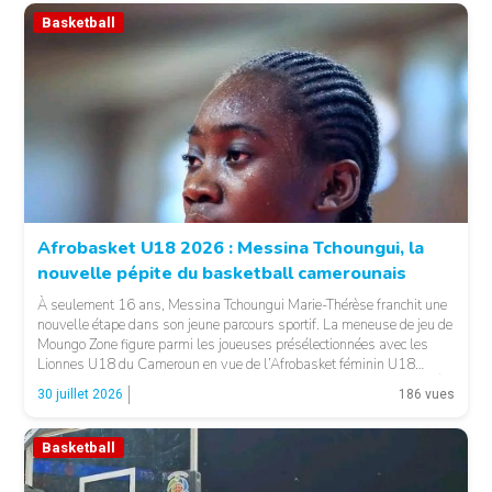
Basketball
© Basket 237
Afrobasket U18 2026 : Messina Tchoungui, la
nouvelle pépite du basketball camerounais
À seulement 16 ans, Messina Tchoungui Marie-Thérèse franchit une
nouvelle étape dans son jeune parcours sportif. La meneuse de jeu de
Moungo Zone figure parmi les joueuses présélectionnées avec les
Lionnes U18 du Cameroun en vue de l’Afrobasket féminin U18
2026, qui se déroulera à Abidjan, en Côte d’Ivoire. LA SUITE APRÈS
30 juillet 2026
186 vues
LA PUBLICITÉ […]
Basketball