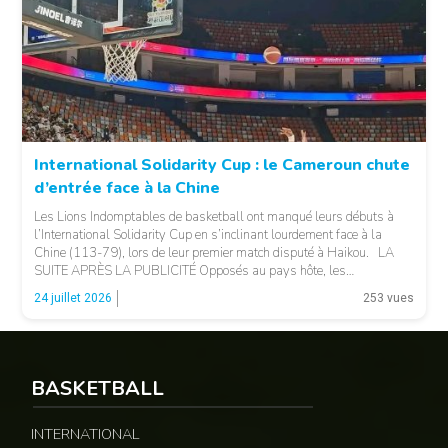
© 237lions.com
International Solidarity Cup : le Cameroun chute
d’entrée face à la Chine
Les Lions Indomptables de basketball ont manqué leurs débuts à
l’International Solidarity Cup en s’inclinant lourdement face à la
Chine (113-79), lors de leur premier match disputé à Haikou. LA
SUITE APRÈS LA PUBLICITÉ Opposés au pays hôte, les
Camerounais ont rapidement été mis en difficulté par l’adresse
© 237lions.com
24 juillet 2026
253 vues
offensive et l’intensité des Chinois, qui […]
BASKETBALL
INTERNATIONAL