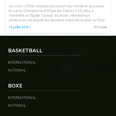
Les Lions U18 de volleyball poursuivent leur montée en puissance
en vue du Championnat d’Afrique des Nations U18, prévu à
Alexandrie, en Égypte. Ce jeudi, les jeunes internationaux
camerounais ont disputé leur deuxième match d’évaluation au Palais
Polyvalent des Sports de Yaoundé. Comme lors de leur précédente
10 juillet 2026
312 vues
sortie, les protégés du sélectionneur Djoby étaient opposés […]
BASKETBALL
INTERNATIONAL
NATIONAL
BOXE
INTERNATIONAL
NATIONAL