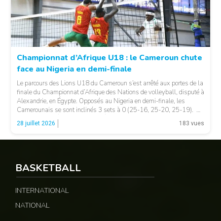
Championnat d’Afrique U18 : le Cameroun chute
face au Nigeria en demi-finale
© Fecavolley
Le parcours des Lions U18 du Cameroun s’est arrêté aux portes de la
finale du Championnat d’Afrique des Nations de volleyball, disputé à
Alexandrie, en Égypte. Opposés au Nigeria en demi-finale, les
Camerounais se sont inclinés 3 sets à 0 (25-16, 25-20, 25-19).
LA SUITE APRÈS LA PUBLICITÉ Malgré une prestation plus
28 juillet 2026
183 vues
équilibrée dans […]
BASKETBALL
INTERNATIONAL
NATIONAL