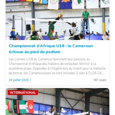
Championnat d’Afrique U18 : le Cameroun
échoue au pied du podium
© Fecavolley
Les Lionnes U18 du Cameroun terminent leur parcours au
Championnat d’Afrique des Nations de volleyball féminin à la
quatrième place. Opposées à l’Algérie lors du match pour la médaille
de bronze, les Camerounaises se sont inclinées 3 sets à 0 (26-24,
25-23, 25-20) à Alexandrie, en Égypte. La rencontre a été
29 juillet 2026
181 vues
particulièrement disputée, notamment lors […]
INTERNATIONAL