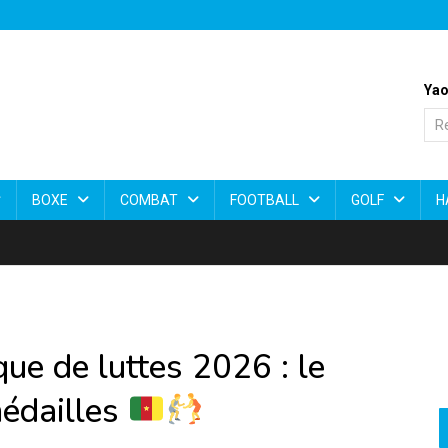
Yao
BOXE
COMBAT
FOOTBALL
GOLF
H
ue de luttes 2026 : le
médailles