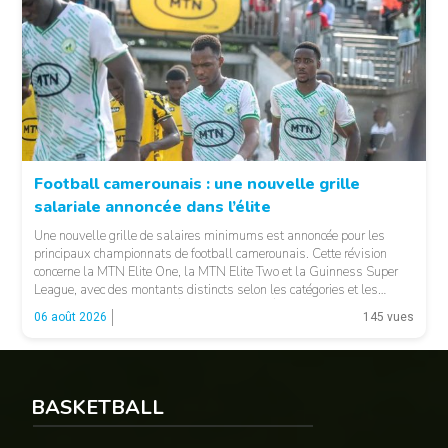
Football camerounais : une nouvelle grille
salariale annoncée dans l’élite
© Fecafoot
Une nouvelle grille de salaires minimums est annoncée pour les
principaux championnats de football camerounais. Cette révision
concerne la MTN Elite One, la MTN Elite Two et la Guinness Super
League, avec des montants distincts selon les catégories et les
fonctions. LA SUITE APRÈS LA PUBLICITÉ Selon les informations
06 août 2026
145 vues
relayées par Allez Les Lions, […]
BASKETBALL