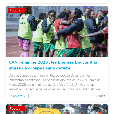
Football
CAN Féminine 2026 : les Lionnes bouclent la
phase de groupes sans défaite
© Fecafoot
Déjà assurées de terminer en tête du groupe D, les Lionnes
Indomptables ont conclu la phase de groupes de la CAN Féminine
Maroc 2026 par un nul face au Cap-Vert (1-1). Un résultat qui
permet au Cameroun de préserver son invincibilité avant d’aborder
les choses sérieuses. Les Camerounaises ont rapidement pris le
07 août 2026
117 vues
contrôle des opérations […]
Football