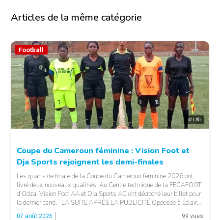
Articles de la même catégorie
Football
© Lffc
Coupe du Cameroun féminine : Vision Foot et
Dja Sports rejoignent les demi-finales
Les quarts de finale de la Coupe du Cameroun féminine 2026 ont
livré deux nouveaux qualifiés. Au Centre technique de la FECAFOOT
d’Odza, Vision Foot AA et Dja Sports AC ont décroché leur billet pour
le dernier carré. LA SUITE APRÈS LA PUBLICITÉ Opposée à Éclair
FF, Vision Foot a dû patienter jusqu’à la […]
07 août 2026
99 vues