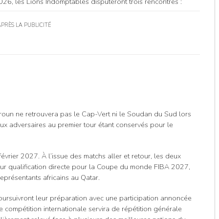
26, les Lions Indomptables disputeront trois rencontres :
APRÈS LA PUBLICITÉ
oun ne retrouvera pas le Cap-Vert ni le Soudan du Sud lors
eux adversaires au premier tour étant conservés pour le
rier 2027. À l’issue des matchs aller et retour, les deux
ur qualification directe pour la Coupe du monde FIBA 2027,
représentants africains au Qatar.
oursuivront leur préparation avec une participation annoncée
te compétition internationale servira de répétition générale