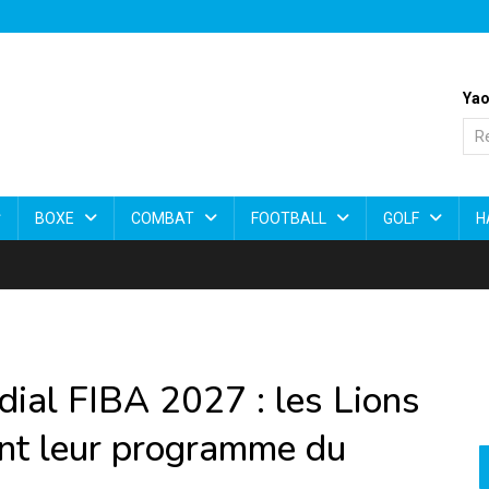
Yao
BOXE
COMBAT
FOOTBALL
GOLF
H
ial FIBA 2027 : les Lions
nt leur programme du