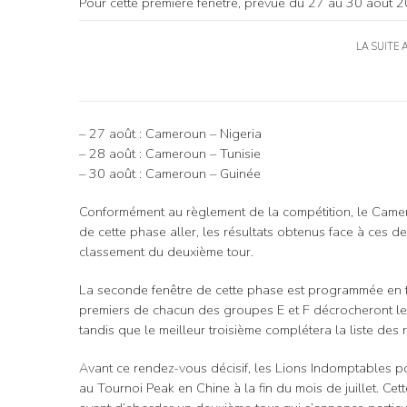
Pour cette première fenêtre, prévue du 27 au 30 août 20
LA SUITE 
– 27 août : Cameroun – Nigeria
– 28 août : Cameroun – Tunisie
– 30 août : Cameroun – Guinée
Conformément au règlement de la compétition, le Camer
de cette phase aller, les résultats obtenus face à ces d
classement du deuxième tour.
La seconde fenêtre de cette phase est programmée en fév
premiers de chacun des groupes E et F décrocheront le
tandis que le meilleur troisième complétera la liste des 
Avant ce rendez-vous décisif, les Lions Indomptables p
au Tournoi Peak en Chine à la fin du mois de juillet. Cet