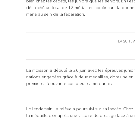
bien chez les cadets, les juniors que les seniors. En l’
décroché un total de 12 médailles, confirmant la bonne sa
mené au sein de la fédération.
LA SUITE 
La moisson a débuté le 26 juin avec les épreuves junio
nations engagées grâce à deux médailles, dont une en
premières à ouvrir le compteur camerounais.
Le lendemain, la relève a poursuivi sur sa lancée. Chez
la médaille d’or après une victoire de prestige face à u