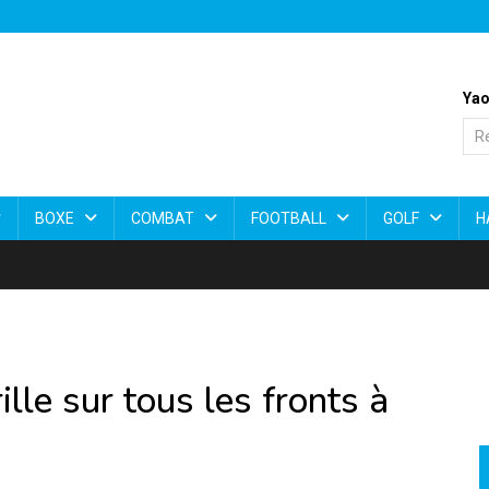
Yao
BOXE
COMBAT
FOOTBALL
GOLF
H
lle sur tous les fronts à