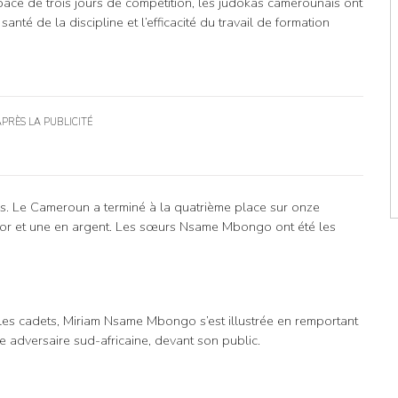
espace de trois jours de compétition, les judokas camerounais ont
nté de la discipline et l’efficacité du travail de formation
APRÈS LA PUBLICITÉ
rs. Le Cameroun a terminé à la quatrième place sur onze
 or et une en argent. Les sœurs Nsame Mbongo ont été les
 les cadets, Miriam Nsame Mbongo s’est illustrée en remportant
ne adversaire sud-africaine, devant son public.