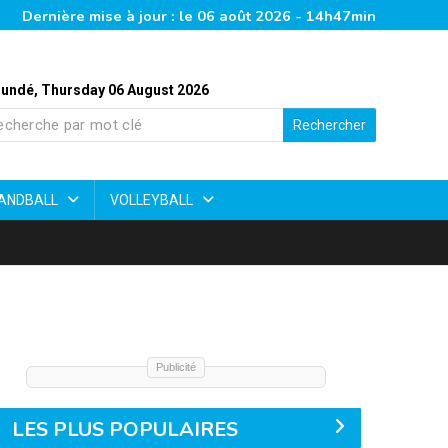
Dernière mise à jour : le 06 août 2026 - 14h47min
undé, Thursday 06 August 2026
Rechercher
ANDBALL
VOLLEYBALL
Publicité
LES PLUS POPULAIRES
Élite Two 2026 : bilan chiffré d’une