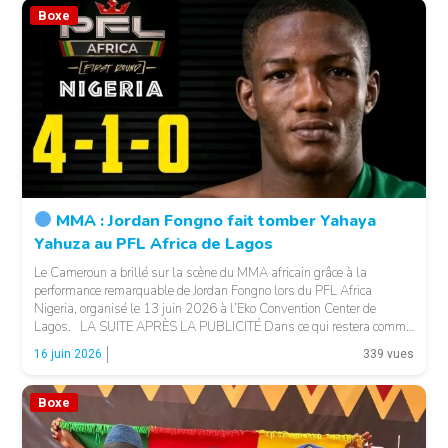
Boxe
MMA : Jordan Fongno fait tomber Yahaya
Yahuza au PFL Africa de Lagos
Le Cameroun a brillé sur la scène du MMA africain grâce à la
performance remarquable de Jordan Fongno lors du PFL Africa
Nigeria, organisé le 13 juin 2026 à l’Eko Convention Center de
Lagos. LA SUITE APRÈS LA PUBLICITÉ Dans ce qui restera comme
l’un des combats marquants de cette première édition du PFL […]
16 juin 2026
339 vues
Boxe