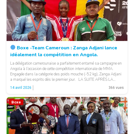
© PFL africa
Boxe -Team Cameroun : Zanga Adjani lance
idéalement la compétition en Angola.
La délégation camerounaise a parfaitement entamé sa campagne en
Angola à l’occasion de cette compétition internationale de MMA.
Engagée dans la catégorie des poids mouche (-52 kg), Zanga Adjani
a marqué les esprits dès le premier jour. LA SUITE APRÈS LA
PUBLICITÉ Opposée à des adversaires locales, la combattante
14 avril 2026
366 vues
camerounaise a fait preuve de […]
Boxe
© 237lions.com