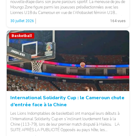
nouvelle étape dans son jeune parcours sportif. La meneuse de jeu de
Moungo Zone figure parmi les joueuses présélectionnées avec les
Lionnes U18 du Cameroun en vue de l’Afrobasket féminin U18
2026, qui se déroulera à Abidjan, en Côte d’Ivoire. LA SUITE APRÈS
30 juillet 2026
164 vues
LA PUBLICITÉ […]
Basketball
© 237lions.com
International Solidarity Cup : le Cameroun chute
d’entrée face à la Chine
Les Lions Indomptables de basketball ont manqué leurs débuts à
l’International Solidarity Cup en s’inclinant lourdement face à la
Chine (113-79), lors de leur premier match disputé à Haikou. LA
SUITE APRÈS LA PUBLICITÉ Opposés au pays hôte, les
Camerounais ont rapidement été mis en difficulté par l’adresse