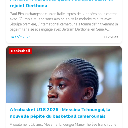
rejoint Derthona
Paul Eboua change de club en Italie. Après deux années sous contrat
avec l’Olimpia Milano sans avoir disputé la moindre minute avec
l’équipe première, l’international camerounais tourne définitivement la
page milanaise et s’engage avec Bertram Derthona, en Serie A
italienne. LA SUITE APRÈS LA PUBLICITÉ Arrivé à Milan en 2024
04 août 2026
112 vues
pour un contrat de […]
Basketball
© Basket 237
Afrobasket U18 2026 : Messina Tchoungui, la
nouvelle pépite du basketball camerounais
À seulement 16 ans, Messina Tchoungui Marie-Thérèse franchit une