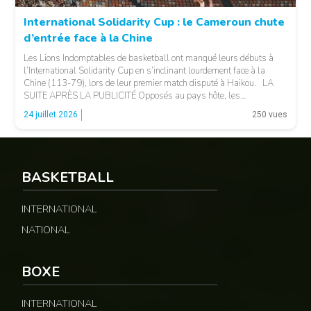
International Solidarity Cup : le Cameroun chute
d’entrée face à la Chine
Les Lions Indomptables de basketball ont manqué leurs débuts à
l’International Solidarity Cup en s’inclinant lourdement face à la
Chine (113-79), lors de leur premier match disputé à Haikou. LA
SUITE APRÈS LA PUBLICITÉ Opposés au pays hôte, les
Camerounais ont rapidement été mis en difficulté par l’adresse
© 237lions.com
24 juillet 2026
250 vues
offensive et l’intensité des Chinois, qui […]
BASKETBALL
INTERNATIONAL
NATIONAL
BOXE
INTERNATIONAL