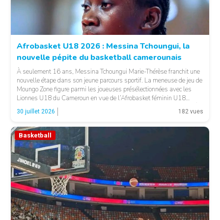
Afrobasket U18 2026 : Messina Tchoungui, la
nouvelle pépite du basketball camerounais
À seulement 16 ans, Messina Tchoungui Marie-Thérèse franchit une
nouvelle étape dans son jeune parcours sportif. La meneuse de jeu de
Moungo Zone figure parmi les joueuses présélectionnées avec les
Lionnes U18 du Cameroun en vue de l’Afrobasket féminin U18
2026, qui se déroulera à Abidjan, en Côte d’Ivoire. LA SUITE APRÈS
30 juillet 2026
182 vues
LA PUBLICITÉ […]
Basketball
© 237lions.com