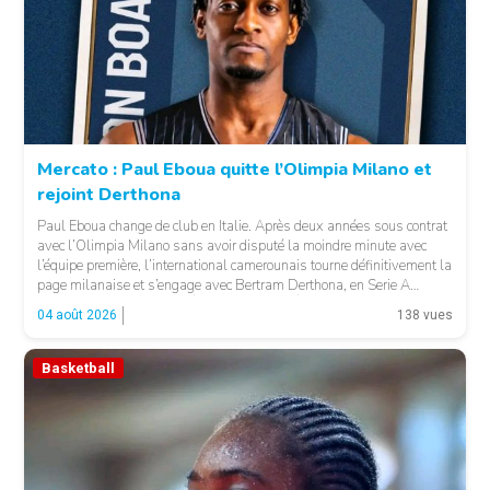
Mercato : Paul Eboua quitte l’Olimpia Milano et
rejoint Derthona
Paul Eboua change de club en Italie. Après deux années sous contrat
avec l’Olimpia Milano sans avoir disputé la moindre minute avec
l’équipe première, l’international camerounais tourne définitivement la
page milanaise et s’engage avec Bertram Derthona, en Serie A
italienne. LA SUITE APRÈS LA PUBLICITÉ Arrivé à Milan en 2024
04 août 2026
138 vues
pour un contrat de […]
Basketball
© Basket 237