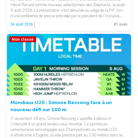
Hervé Renard comme nouveau sélectionneur des Éléphants, ce jeudi
6 août 2026. La présentation s’est déroulée au siège de la FIF, lors
d’une conférence de presse présidée par le président de l’instance,
Yacine Idriss Diallo, en présence de plusieurs membres du Comité
06 août 2026
81 vues
exécutif. Cette nomination intervient […]
Non classé
Mondiaux U20 : Simone Bessong face à un
nouveau défi sur 100 m
À seulement 18 ans, Simone Bessong s’apprête à découvrir
l’intensité d’un grand rendez-vous mondial. La sprinteuse
camerounaise sera engagée aux Championnats du monde U20
d’athlétisme à Eugene, où elle prendra part au 100 mètres dans le