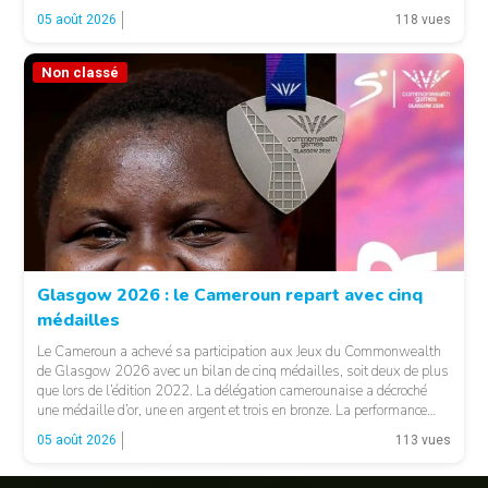
heat 7. Pour son entrée en lice, la jeune Camerounaise devra se
05 août 2026
118 vues
mesurer à une concurrence relevée. Une première […]
Non classé
© FCA
Glasgow 2026 : le Cameroun repart avec cinq
médailles
Le Cameroun a achevé sa participation aux Jeux du Commonwealth
de Glasgow 2026 avec un bilan de cinq médailles, soit deux de plus
que lors de l’édition 2022. La délégation camerounaise a décroché
une médaille d’or, une en argent et trois en bronze. La performance
majeure est venue d’Emmanuel Eseme. Le sprinteur camerounais
05 août 2026
113 vues
s’est imposé […]