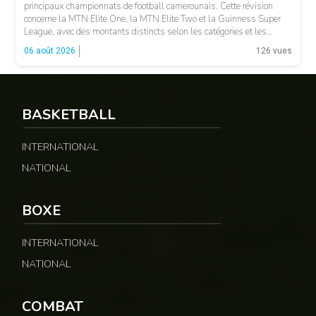
principaux championnats de football camerounais. Cette révision
concerne la MTN Elite One, la MTN Elite Two et la Guinness Super
League, avec des montants distincts selon les catégories et les
fonctions. LA SUITE APRÈS LA PUBLICITÉ Selon les informations
06 août 2026
126 vues
relayées par Allez Les Lions, […]
BASKETBALL
INTERNATIONAL
NATIONAL
BOXE
INTERNATIONAL
NATIONAL
COMBAT