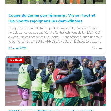
Coupe du Cameroun féminine : Vision Foot et
Dja Sports rejoignent les demi-finales
Les quarts de finale de la Coupe du Cameroun féminine 2026 ont
livré deux nouveaux qualifiés. Au Centre technique de la FECAFOOT
d’Odza, Vision Foot AA et Dja Sports AC ont décroché leur billet pour
le dernier carré. LA SUITE APRÈS LA PUBLICITÉ Opposée à Éclair
FF, Vision Foot a dû patienter jusqu’à la […]
07 août 2026
65 vues
Football