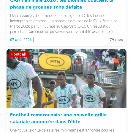
CAN Féminine 2026 : les Lionnes bouclent la
phase de groupes sans défaite
© Fecafoot
Déjà assurées de terminer en tête du groupe D, les Lionnes
Indomptables ont conclu la phase de groupes de la CAN Féminine
Maroc 2026 par un nul face au Cap-Vert (1-1). Un résultat qui
permet au Cameroun de préserver son invincibilité avant d’aborder
les choses sérieuses. Les Camerounaises ont rapidement pris le
07 août 2026
79 vues
contrôle des opérations […]
Football
Football camerounais : une nouvelle grille
salariale annoncée dans l’élite
© Fecafoot
Une nouvelle grille de salaires minimums est annoncée pour les