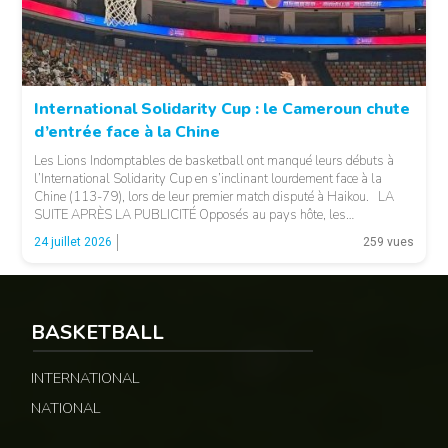
International Solidarity Cup : le Cameroun chute
d’entrée face à la Chine
Les Lions Indomptables de basketball ont manqué leurs débuts à
l’International Solidarity Cup en s’inclinant lourdement face à la
Chine (113-79), lors de leur premier match disputé à Haikou. LA
SUITE APRÈS LA PUBLICITÉ Opposés au pays hôte, les
Camerounais ont rapidement été mis en difficulté par l’adresse
© 237lions.com
24 juillet 2026
259 vues
offensive et l’intensité des Chinois, qui […]
BASKETBALL
INTERNATIONAL
NATIONAL