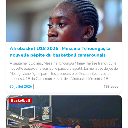
© Basket 237
Afrobasket U18 2026 : Messina Tchoungui, la
nouvelle pépite du basketball camerounais
À seulement 16 ans, Messina Tchoungui Marie-Thérèse franchit une
nouvelle étape dans son jeune parcours sportif. La meneuse de jeu de
Moungo Zone figure parmi les joueuses présélectionnées avec les
Lionnes U18 du Cameroun en vue de l’Afrobasket féminin U18
2026, qui se déroulera à Abidjan, en Côte d’Ivoire. LA SUITE APRÈS
30 juillet 2026
193 vues
LA PUBLICITÉ […]
Basketball
© 237lions.com