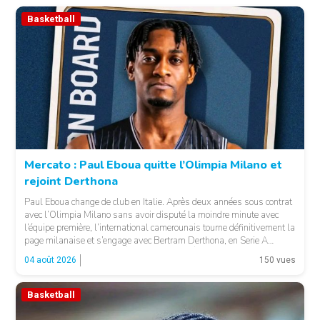
Basketball
Mercato : Paul Eboua quitte l’Olimpia Milano et
rejoint Derthona
Paul Eboua change de club en Italie. Après deux années sous contrat
avec l’Olimpia Milano sans avoir disputé la moindre minute avec
l’équipe première, l’international camerounais tourne définitivement la
page milanaise et s’engage avec Bertram Derthona, en Serie A
italienne. LA SUITE APRÈS LA PUBLICITÉ Arrivé à Milan en 2024
04 août 2026
150 vues
pour un contrat de […]
Basketball