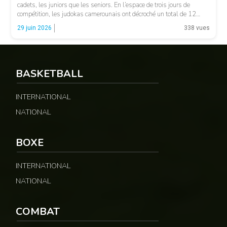
cadets, les juniors que les seniors. En l’espace de trois jours de
compétition, les judokas camerounais ont décroché un total de 12
médailles, confirmant la bonne santé de la discipline et l’efficacité du
29 juin 2026
338 vues
[…]
BASKETBALL
INTERNATIONAL
NATIONAL
BOXE
© UAJ
INTERNATIONAL
NATIONAL
COMBAT