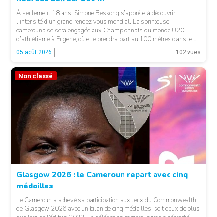
À seulement 18 ans, Simone Bessong s’apprête à découvrir
l’intensité d’un grand rendez-vous mondial. La sprinteuse
camerounaise sera engagée aux Championnats du monde U20
d’athlétisme à Eugene, où elle prendra part au 100 mètres dans le
heat 7. Pour son entrée en lice, la jeune Camerounaise devra se
05 août 2026
102 vues
mesurer à une concurrence relevée. Une première […]
Non classé
© FCA
Glasgow 2026 : le Cameroun repart avec cinq
médailles
Le Cameroun a achevé sa participation aux Jeux du Commonwealth
de Glasgow 2026 avec un bilan de cinq médailles, soit deux de plus