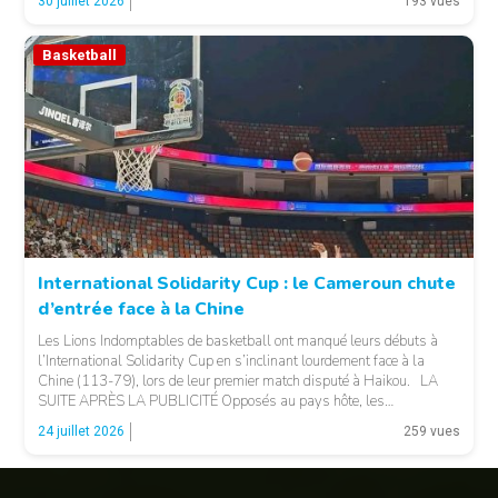
30 juillet 2026
193 vues
LA PUBLICITÉ […]
Basketball
© 237lions.com
International Solidarity Cup : le Cameroun chute
d’entrée face à la Chine
Les Lions Indomptables de basketball ont manqué leurs débuts à
l’International Solidarity Cup en s’inclinant lourdement face à la
Chine (113-79), lors de leur premier match disputé à Haikou. LA
SUITE APRÈS LA PUBLICITÉ Opposés au pays hôte, les
Camerounais ont rapidement été mis en difficulté par l’adresse
© 237lions.com
24 juillet 2026
259 vues
offensive et l’intensité des Chinois, qui […]