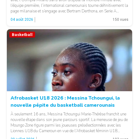
l’équipe première, l’international camerounais tourne définitivement la
page milanaise et s’engage avec Bertram Derthona, en Serie A
italienne. LA SUITE APRÈS LA PUBLICITÉ Arrivé à Milan en 2024
04 août 2026
150 vues
pour un contrat de […]
Basketball
© Basket 237
Afrobasket U18 2026 : Messina Tchoungui, la
nouvelle pépite du basketball camerounais
À seulement 16 ans, Messina Tchoungui Marie-Thérèse franchit une
nouvelle étape dans son jeune parcours sportif. La meneuse de jeu de
Moungo Zone figure parmi les joueuses présélectionnées avec les
Lionnes U18 du Cameroun en vue de l’Afrobasket féminin U18
2026, qui se déroulera à Abidjan, en Côte d’Ivoire. LA SUITE APRÈS